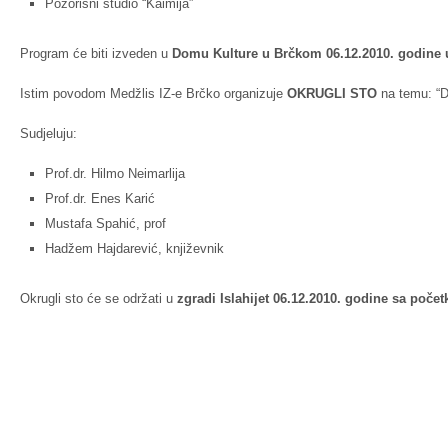
Pozorišni studio “Kaimija”
Program će biti izveden u
Domu Kulture u Brčkom 06.12.2010. godine u
Istim povodom Medžlis IZ-e Brčko organizuje
OKRUGLI STO
na temu: “Du
Sudjeluju:
Prof.dr. Hilmo Neimarlija
Prof.dr. Enes Karić
Mustafa Spahić, prof
Hadžem Hajdarević, književnik
Okrugli sto će se održati u
zgradi Islahijet 06.12.2010. godine sa poče