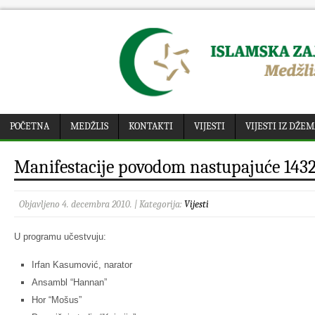
POČETNA
MEDŽLIS
KONTAKTI
VIJESTI
VIJESTI IZ DŽE
Manifestacije povodom nastupajuće 1432.
Objavljeno 4. decembra 2010. | Kategorija:
Vijesti
U programu učestvuju:
Irfan Kasumović, narator
Ansambl “Hannan”
Hor “Mošus”