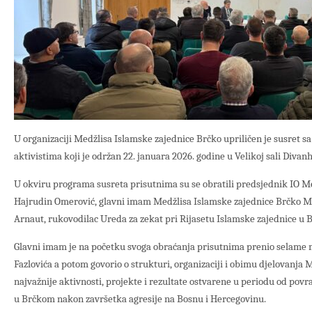
U organizaciji Medžlisa Islamske zajednice Brčko upriličen je susret 
aktivistima koji je održan 22. januara 2026. godine u Velikoj sali Diva
U okviru programa susreta prisutnima su se obratili predsjednik IO M
Hajrudin Omerović, glavni imam Medžlisa Islamske zajednice Brčko Mus
Arnaut, rukovodilac Ureda za zekat pri Rijasetu Islamske zajednice u B
Glavni imam je na početku svoga obraćanja prisutnima prenio selame m
Fazlovića a potom govorio o strukturi, organizaciji i obimu djelovanja 
najvažnije aktivnosti, projekte i rezultate ostvarene u periodu od povr
u Brčkom nakon završetka agresije na Bosnu i Hercegovinu.