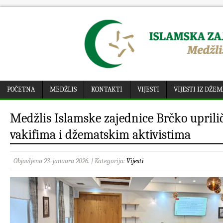
POČETNA
MEDŽLIS
KONTAKTI
VIJESTI
VIJESTI IZ DŽE
Medžlis Islamske zajednice Brčko uprilič
vakifima i džematskim aktivistima
Objavljeno 23. januara 2026. | Kategorija:
Vijesti