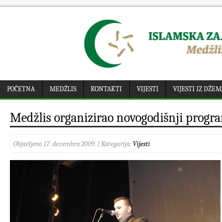
POČETNA
MEDŽLIS
KONTAKTI
VIJESTI
VIJESTI IZ DŽE
Medžlis organizirao novogodišnji progr
Objavljeno 17. decembra 2009. | Kategorija:
Vijesti