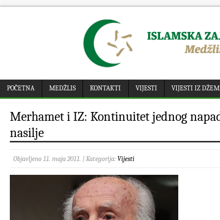
POČETNA
MEDŽLIS
KONTAKTI
VIJESTI
VIJESTI IZ DŽE
Merhamet i IZ: Kontinuitet jednog napad
nasilje
Objavljeno 11. maja 2011. | Kategorija:
Vijesti