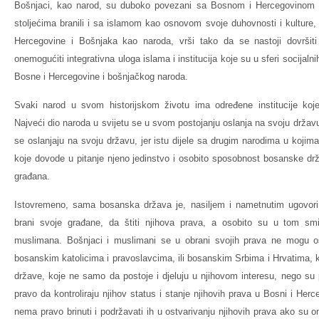
Bošnjaci, kao narod, su duboko povezani sa Bosnom i Hercegovinom
stoljećima branili i sa islamom kao osnovom svoje duhovnosti i kulture
Hercegovine i Bošnjaka kao naroda, vrši tako da se nastoji dovršit
onemogućiti integrativna uloga islama i institucija koje su u sferi socijalni
Bosne i Hercegovine i bošnjačkog naroda.
Svaki narod u svom historijskom životu ima određene institucije koje
Najveći dio naroda u svijetu se u svom postojanju oslanja na svoju drža
se oslanjaju na svoju državu, jer istu dijele sa drugim narodima u kojima
koje dovode u pitanje njeno jedinstvo i osobito sposobnost bosanske drž
građana.
Istovremeno, sama bosanska država je, nasiljem i nametnutim ugovor
brani svoje građane, da štiti njihova prava, a osobito su u tom sm
muslimana. Bošnjaci i muslimani se u obrani svojih prava ne mogu osl
bosanskim katolicima i pravoslavcima, ili bosanskim Srbima i Hrvatima, k
države, koje ne samo da postoje i djeluju u njihovom interesu, nego su
pravo da kontroliraju njihov status i stanje njihovih prava u Bosni i Her
nema pravo brinuti i podržavati ih u ostvarivanju njihovih prava ako su