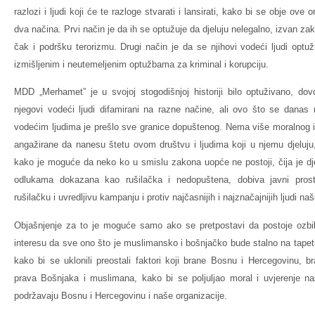
razlozi i ljudi koji će te razloge stvarati i lansirati, kako bi se obje ove 
dva načina. Prvi način je da ih se optužuje da djeluju nelegalno, izvan z
čak i podršku terorizmu. Drugi način je da se njihovi vodeći ljudi optužu
izmišljenim i neutemeljenim optužbama za kriminal i korupciju.
MDD „Merhamet” je u svojoj stogodišnjoj historiji bilo optuživano, dov
njegovi vodeći ljudi difamirani na razne načine, ali ovo što se danas
vodećim ljudima je prešlo sve granice dopuštenog. Nema više moralnog il
angažirane da nanesu štetu ovom društvu i ljudima koji u njemu djeluj
kako je moguće da neko ko u smislu zakona uopće ne postoji, čija je dje
odlukama dokazana kao rušilačka i nedopuštena, dobiva javni prost
rušilačku i uvredljivu kampanju i protiv najčasnijih i najznačajnijih ljudi na
Objašnjenje za to je moguće samo ako se pretpostavi da postoje ozbiljn
interesu da sve ono što je muslimansko i bošnjačko bude stalno na tapet
kako bi se uklonili preostali faktori koji brane Bosnu i Hercegovinu, b
prava Bošnjaka i muslimana, kako bi se poljuljao moral i uvjerenje naš
podržavaju Bosnu i Hercegovinu i naše organizacije.