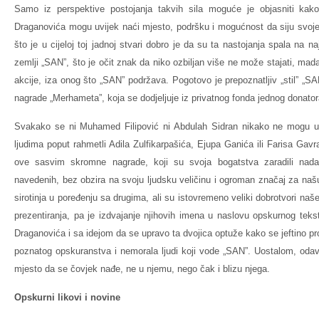
Samo iz perspektive postojanja takvih sila moguće je objasniti kak
Draganovića mogu uvijek naći mjesto, podršku i mogućnost da siju svoj
što je u cijeloj toj jadnoj stvari dobro je da su ta nastojanja spala na naj
zemlji „SAN”, što je očit znak da niko ozbiljan više ne može stajati, mad
akcije, iza onog što „SAN” podržava. Pogotovo je prepoznatljiv „stil” „
nagrade „Merhameta”, koja se dodjeljuje iz privatnog fonda jednog donator
Svakako se ni Muhamed Filipović ni Abdulah Sidran nikako ne mogu u
ljudima poput rahmetli Adila Zulfikarpašića, Ejupa Ganića ili Farisa Gavr
ove sasvim skromne nagrade, koji su svoja bogatstva zaradili nad
navedenih, bez obzira na svoju ljudsku veličinu i ogroman značaj za našu
sirotinja u poređenju sa drugima, ali su istovremeno veliki dobrotvori na
prezentiranja, pa je izdvajanje njihovih imena u naslovu opskurnog teks
Draganovića i sa idejom da se upravo ta dvojica optuže kako se jeftino pr
poznatog opskuranstva i nemorala ljudi koji vode „SAN”. Uostalom, oda
mjesto da se čovjek nađe, ne u njemu, nego čak i blizu njega.
Opskurni likovi i novine