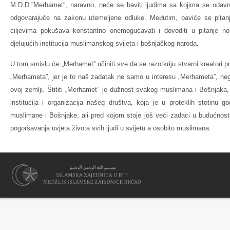
M.D.D.”Merhamet”, naravno, neće se baviti ljudima sa kojima se odav
odgovarajuće na zakonu utemeljene odluke. Međutim, baviće se pita
ciljevima pokušava konstantno onemogućavati i dovoditi u pitanje no
djelujućih institucija muslimanskog svijeta i bošnjačkog naroda.
U tom smislu će „Merhamet” učiniti sve da se razotkriju stvarni kreatori
„Merhameta”, jer je to naš zadatak ne samo u interesu „Merhameta”, ne
ovoj zemlji. Štititi „Merhamet” je dužnost svakog muslimana i Bošnjaka, j
institucija i organizacija našeg društva, koja je u proteklih stotinu
muslimane i Bošnjake, ali pred kojom stoje još veći zadaci u budućnosti
pogoršavanja uvjeta života svih ljudi u svijetu a osobito muslimana.