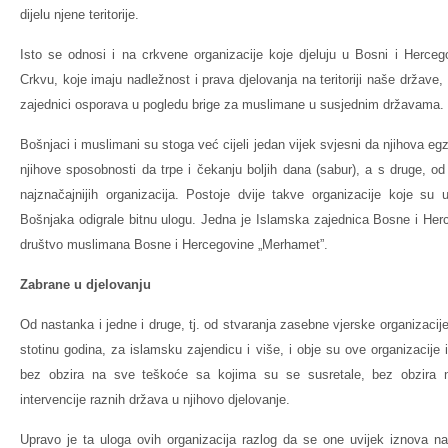
dijelu njene teritorije.
Isto se odnosi i na crkvene organizacije koje djeluju u Bosni i Hercego
Crkvu, koje imaju nadležnost i prava djelovanja na teritoriji naše države
zajednici osporava u pogledu brige za muslimane u susjednim državama.
Bošnjaci i muslimani su stoga već cijeli jedan vijek svjesni da njihova egz
njihove sposobnosti da trpe i čekanju boljih dana (sabur), a s druge, od
najznačajnijih organizacija. Postoje dvije takve organizacije koje su u
Bošnjaka odigrale bitnu ulogu. Jedna je Islamska zajednica Bosne i Her
društvo muslimana Bosne i Hercegovine „Merhamet”.
Zabrane u djelovanju
Od nastanka i jedne i druge, tj. od stvaranja zasebne vjerske organizacije
stotinu godina, za islamsku zajendicu i više, i obje su ove organizacije 
bez obzira na sve teškoće sa kojima su se susretale, bez obzira 
intervencije raznih država u njihovo djelovanje.
Upravo je ta uloga ovih organizacija razlog da se one uvijek iznova na