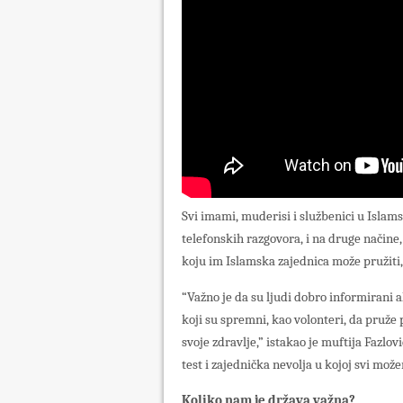
Svi imami, muderisi i službenici u Islam
telefonskih razgovora, i na druge načine,
koju im Islamska zajednica može pružiti, 
“Važno je da su ljudi dobro informirani a
koji su spremni, kao volonteri, da pruž
svoje zdravlje,” istakao je muftija Fazlo
test i zajednička nevolja u kojoj svi može
Koliko nam je država važna?