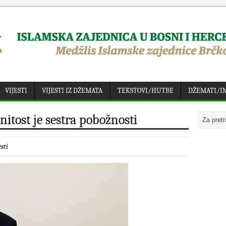
VIJESTI
VIJESTI IZ DŽEMATA
TEKSTOVI/HUTBE
DŽEMATI/I
nitost je sestra pobožnosti
esti