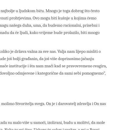
 najbolje u ljudskom biću. Mnogo je toga dobrog što često
renuti prohtjevima. Ovo mogu biti kušnje u kojima ćemo
snagu našega duha, uma, da budemo racionalni, prisebni i
io nadu da će ljudi, kako vrijeme bude prolazilo, biti mnogo
iko je država važna za sve nas. Valja nam lijepo misliti o
bude još bolji građanin, da još više doprinosimo jačanju
znače institucije i šta nam znači kad se pravovremeno reagira,
 dovoljno odmjerene i kategorične da sami sebi pomognemo”,
 molimo Stvoritelja svega. On je i darovatelj zdravlja i On nas
da su malo više u samoći, izolirani, budu u molitvi, da mole
de. Neka to svi čine. Uskoro će uskrs i vaskrs, a mi u Bosni