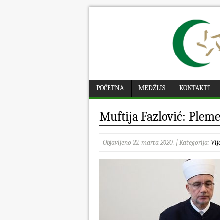
POČETNA
MEDŽLIS
KONTAKTI
Muftija Fazlović: Pleme
Objavljeno 22. marta 2020. | Kategorija:
Vij