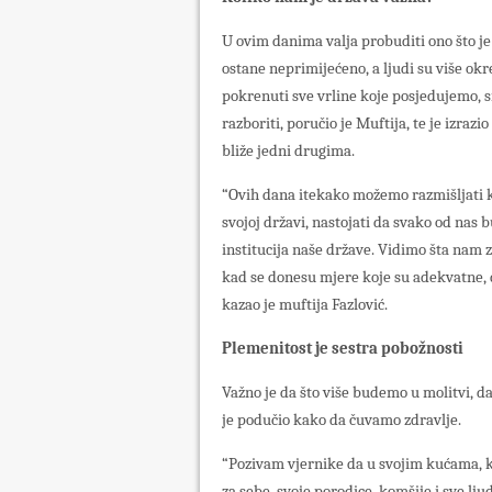
U ovim danima valja probuditi ono što je
ostane neprimijećeno, a ljudi su više ok
pokrenuti sve vrline koje posjedujemo, 
razboriti, poručio je Muftija, te je izraz
bliže jedni drugima.
“Ovih dana itekako možemo razmišljati kol
svojoj državi, nastojati da svako od nas 
institucija naše države. Vidimo šta nam 
kad se donesu mjere koje su adekvatne,
kazao je muftija Fazlović.
Plemenitost je sestra pobožnosti
Važno je da što više budemo u molitvi, da
je podučio kako da čuvamo zdravlje.
“Pozivam vjernike da u svojim kućama, ka
za sebe, svoje porodice, komšije i sve lju