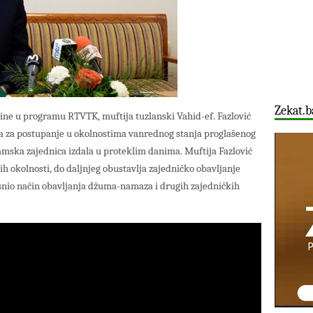
Zekat.b
dine u programu RTVTK, muftija tuzlanski Vahid-ef. Fazlović
ma za postupanje u okolnostima vanrednog stanja proglašenog
amska zajednica izdala u proteklim danima. Muftija Fazlović
lih okolnosti, do daljnjeg obustavlja zajedničko obavljanje
snio način obavljanja džuma-namaza i drugih zajedničkih