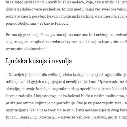
bi se zajednički sačuvali novih kušnji i nedaća, koje, ako istinski ne
donijeti i daleko veće posljedice. Mnogi među nama već svjedoče veliku
požrtvovanost, posebno ljekari i medicinski radnici, u namjeri da spriječ
pomoć oboljelima – rekao je Fazlović.
Prema njegovim riječima, „svima njima moramo biti neizmjerno zahval
osiguravajući neophodna sredstva i opremu, ali i svojim ispravnim nač
trenutnim okolnostima“.
Ljudska kušnja i nevolja
– Oduvijek je bolest bila velika ljudska kušnja i nevolja. Stoga, koliko
toliko je veliki grijeh u toj njegovoj nevolji otežati mu. Upravo tako se
okrivljujući svoje komšije i sugrađane zbog specifične virusne bolesti k
širenja zadesila. Umjesto toga, neka bolesni budu u našim molitvama,
pružajmo onima kojima je najpotrebnija. Ovo je vrijeme zajedništva i s
institucijama. Valja nam znati da se mi u Tuzli nećemo riješiti ovog bela
Bihaću, Banja Luci, Mostaru… – naveo je Vahid-ef. Fazlović, muftija tuz