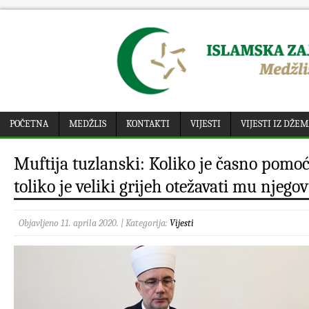
POČETNA
MEDŽLIS
KONTAKTI
VIJESTI
VIJESTI IZ DŽE
Muftija tuzlanski: Koliko je časno pomo
toliko je veliki grijeh otežavati mu njego
Objavljeno 11. aprila 2020. | Kategorija:
Vijesti