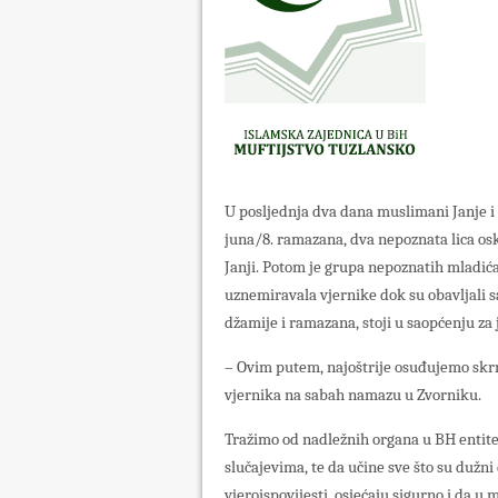
U posljednja dva dana muslimani Janje i 
juna/8. ramazana, dva nepoznata lica os
Janji. Potom je grupa nepoznatih mladića
uznemiravala vjernike dok su obavljali 
džamije i ramazana, stoji u saopćenju za
– Ovim putem, najoštrije osuđujemo skrn
vjernika na sabah namazu u Zvorniku.
Tražimo od nadležnih organa u BH entit
slučajevima, te da učine sve što su dužn
vjeroispovijesti, osjećaju sigurno i da u 