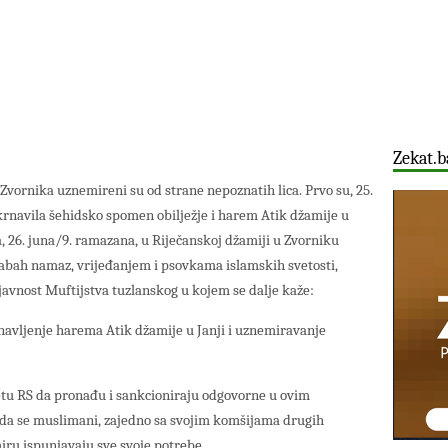
Zekat.b
Zvornika uznemireni su od strane nepoznatih lica. Prvo su, 25.
krnavila šehidsko spomen obilježje i harem Atik džamije u
, 26. juna/9. ramazana, u Riječanskoj džamiji u Zvorniku
sabah namaz, vrijeđanjem i psovkama islamskih svetosti,
 javnost Muftijstva tuzlanskog u kojem se dalje kaže:
avljenje harema Atik džamije u Janji i uznemiravanje
etu RS da pronađu i sankcioniraju odgovorne u ovim
i da se muslimani, zajedno sa svojim komšijama drugih
miru ispunjavaju sve svoje potrebe.