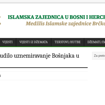
VIJESTI
VIJESTI IZ DŽEMATA
TEKSTOVI/HUTBE
DŽEMATI/I
sudilo uznemiravanje Bošnjaka u
i