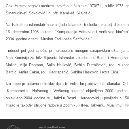
Gazi Husrev-begovu medresu završio je školske 1970/71., a hifz 1973. godi
Sinanudin-ef. Sokolović i h. hfz. Kamil-ef. Silajdžić.
Na Fakultetu islamskih nauka (tada Islamski teološki fakultet) diplomira
16. decembra 1998. o temi: “Komparacija Hafsovog i Veršovog kira'eta” 
2004. godine o temi “Mushaf Fadil-paše Šerifovića.”
Trideset pet godina učio je mukabele u mnogim sarajevskim džamijama,
član Komisije za hifz Rijaseta Islamske zajednice u Bosni i Hercegovi
Malkić, Alija Rahman, Salih Halilović, Behija Durmišević, rođ. Mula
Barčić, Amira Čakar, rođ. Kadrispahić, Sabiha Hasković i Azra Čiča.
Iza sebe je ostavio nekoliko djela te veliki broj objavljenih članaka. Od o
„Komparacija Hafsovog i Veršovog kiraeta” objavljeno 2000. godine,
objavljeno 2004. godine te „Hafizi u Bosni i Hercegovini u posljednjih 15
Pisao je također stručne radove u Zborniku FIN-a, Takvimu, Muallimu i P