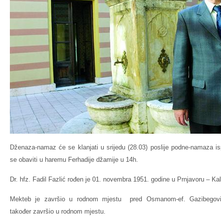
Dženaza-namaz će se klanjati u srijedu (28.03) poslije podne-namaza i
se obaviti u haremu Ferhadije džamije u 14h.
Dr. hfz. Fadil Fazlić rođen je 01. novembra 1951. godine u Prnjavoru – Kal
Mekteb je završio u rodnom mjestu pred Osmanom-ef. Gazibegovi
također završio u rodnom mjestu.