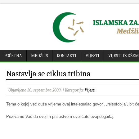
POČETNA
MEDŽLIS
KONTAKTI
VIJESTI
VIJESTI IZ DŽE
Nastavlja se ciklus tribina
Objavljeno 30. septembra 2009. | Kategorija:
Vijesti
Tema o kojoj već duže vrijeme ovaj inteletualac govori, „reisofobija“, bit ć
Pozivamo Vas da svojim prisustvom uveličate ovaj događaj.