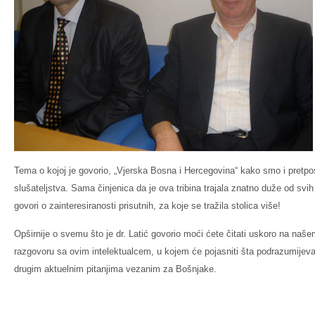
Tema o kojoj je govorio, „Vjerska Bosna i Hercegovina“ kako smo i pretposta
slušateljstva. Sama činjenica da je ova tribina trajala znatno duže od svih
govori o zainteresiranosti prisutnih, za koje se tražila stolica više!
Opširnije o svemu što je dr. Latić govorio moći ćete čitati uskoro na naš
razgovoru sa ovim intelektualcem, u kojem će pojasniti šta podrazumijeva
drugim aktuelnim pitanjima vezanim za Bošnjake.