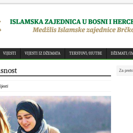
VIJESTI
VIJESTI IZ DŽEMATA
TEKSTOVI/HUTBE
DŽEMATI/I
asnost
ijesti