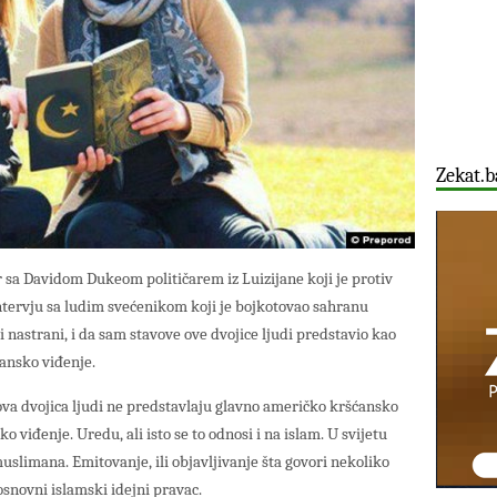
Zekat.b
 sa Davidom Dukeom političarem iz Luizijane koji je protiv
ntervju sa ludim svećenikom koji je bojkotovao sahranu
i nastrani, i da sam stavove ove dvojice ljudi predstavio kao
ansko viđenje.
ova dvojica ljudi ne predstavlaju glavno američko kršćansko
 viđenje. Uredu, ali isto se to odnosi i na islam. U svijetu
muslimana. Emitovanje, ili objavljivanje šta govori nekoliko
snovni islamski idejni pravac.