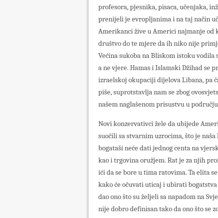
profesora, pjesnika, pisaca, učenjaka, in
prenijeli je evropljanima i na taj način
Amerikanci žive u Americi najmanje od k
društvo do te mjere da ih niko nije primj
Većina sukoba na Bliskom istoku vodila s
a ne vjere. Hamas i Islamski Džihad se pr
izraelskoj okupaciji dijelova Libana, pa
piše, suprotstavlja nam se zbog ovosvjets
našem naglašenom prisustvu u području 
Novi konzervativci žele da ubijede Ameri
suočili sa stvarnim uzrocima, što je naša 
bogataši neće dati jednog centa na vjersk
kao i trgovina oružjem. Rat je za njih pr
ići da se bore u tima ratovima. Ta elita
kako će očuvati uticaj i ubirati bogatst
dao ono što su željeli sa napadom na Svje
nije dobro definisan tako da ono što se z