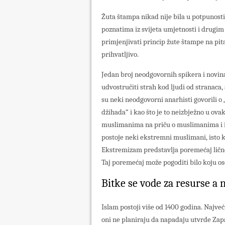
Žuta štampa nikad nije bila u potpunosti 
poznatima iz svijeta umjetnosti i drugim
primjenjivati princip žute štampe na pita
prihvatljivo.
Jedan broj neodgovornih spikera i novi
udvostručiti strah kod ljudi od stranaca,
su neki neodgovorni anarhisti govorili o
džihada“ i kao što je to neizbježno u ov
muslimanima na priču o muslimanima i is
postoje neki ekstremni muslimani, isto ka
Ekstremizam predstavlja poremećaj ličnost
Taj poremećaj može pogoditi bilo koju o
Bitke se vode za resurse a n
Islam postoji više od 1400 godina. Najveći
oni ne planiraju da napadaju utvrde Zapa