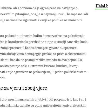
Halal.
iskrena, ali s obzirom da je ograničena na bavljenje o
 nevažnim pitanjima, ona, je u najmanju ruku, bezopasna. Ali
nja nacionalne sigurnosti i vanjske politike ne može biti
nara podstaknuti novim ludim konzervativcima pokušavaju
 što je karakterisalo prethodne etape u istoriji Amerike kada
 „žutoj opasnosti“. Danas demagozi govore o „opasnosti
akvim slučajevima demagogija prelazi sa priče o ekstremnim
lamu kao da ne postoji razlika između ta dva pojma. Da,
o što postoje neki ekstremni kršćani, hindusi, Jevreji.
i i nije ograničen na jednu vjeru, ili jedan politički sistem.
sobu.
e za vjeru i zbog vjere
 broj muslimana su miroljubivi ljudi potpuno isto kao i vi, i
da. Islamske zemlje su pune univerziteta i univerzitetskih