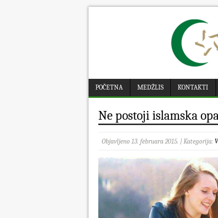
POČETNA
MEDŽLIS
KONTAKTI
Ne postoji islamska op
Objavljeno 13. februara 2015. | Kategorija:
V