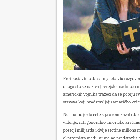
Pretpostavimo da sam ja obavio razgovor
onoga što se naziva Jevrejska nadmoć i i
američkih vojnika tražeći da se pobiju sv
stavove koji predstavljaju američko kršć
Normalno je da ćete s pravom kazati da 
viđenje, niti generalno američko kršćansko
postoji milijarda i dvije stotine miliona 
ekstremista među njima ne predstavlja o