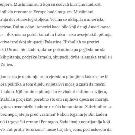
ženjera. Muslimani su ti koji su očuvali klasičnu nudrost,
 učinili da renesansa Evrope bude moguća. Muslimani
raja devetnaestog stoljeća. Većina se uklopila u američko
ećivao. Oni su odani Americi kao i bilo koji drugi Amerikanac.
e – dok nismo počeli kuhati u Iraku – oko ovsvjetskih pitanja,
otive izrelskoj okupaciji Palestine, Hizbullah se protivi
 čak i Usama bin Laden, ako se potrudimo pa pogledamo šta
kih pitanja, podrške Izraelu, okupaciji dvije islamske zemlje i
Zaliva.
kance da je u pitanju rat o vjerskim pitanjima kako se ne bi
loša politika u tom dijelu svijeta.Svi moraju znati da moćni
i sukob. Njih zanima pitanje ko će vladati naftom u svijetu,
ofitabilan projekat, posebno što oni i njihova djeca ne moraju
 se gotovo uznemirila kada se urušio komunizam. Zabrinuli su se
va bez neprijatelja pred vratima? Nakon toga im je Bin Laden
tski trgovački centar i Pentagon. Sada imaju neprijatelja koji
ove „rat protiv terorizma“ može trajati vječno, pod uslovom da