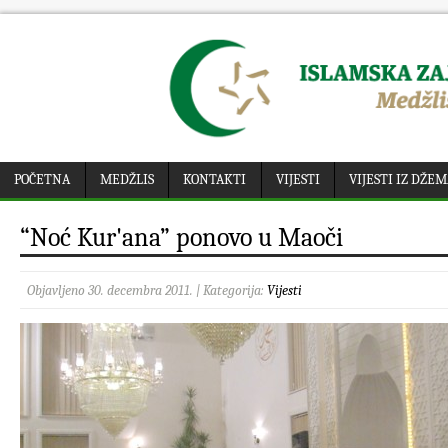
POČETNA
MEDŽLIS
KONTAKTI
VIJESTI
VIJESTI IZ DŽE
“Noć Kur'ana” ponovo u Maoči
Objavljeno 30. decembra 2011. | Kategorija:
Vijesti