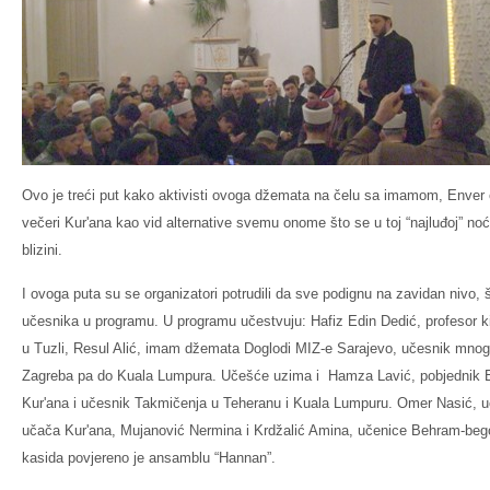
Ovo je treći put kako aktivisti ovoga džemata na čelu sa imamom, Enver e
večeri Kur'ana kao vid alternative svemu onome što se u toj “najluđoj” no
blizini.
I ovoga puta su se organizatori potrudili da sve podignu na zavidan nivo, 
učesnika u programu. U programu učestvuju: Hafiz Edin Dedić, profesor 
u Tuzli, Resul Alić, imam džemata Doglodi MIZ-e Sarajevo, učesnik mnog
Zagreba pa do Kuala Lumpura. Učešće uzima i Hamza Lavić, pobjednik 
Kur'ana i učesnik Takmičenja u Teheranu i Kuala Lumpuru. Omer Nasić, 
učača Kur'ana, Mujanović Nermina i Krdžalić Amina, učenice Behram-bego
kasida povjereno je ansamblu “Hannan”.