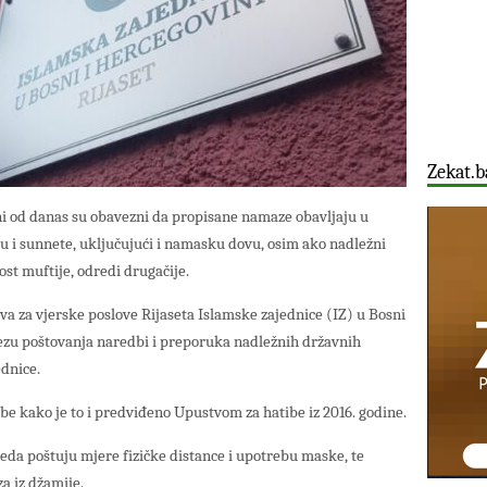
Zekat.b
i od danas su obavezni da propisane namaze obavljaju u
ju i sunnete, uključujući i namasku dovu, osim ako nadležni
ost muftije, odredi drugačije.
ava za vjerske poslove Rijaseta Islamske zajednice (IZ) u Bosni
vezu poštovanja naredbi i preporuka nadležnih državnih
ednice.
tbe kako je to i predviđeno Upustvom za hatibe iz 2016. godine.
eda poštuju mjere fizičke distance i upotrebu maske, te
za iz džamije.