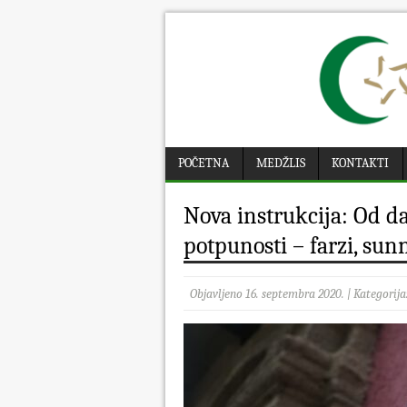
POČETNA
MEDŽLIS
KONTAKTI
Nova instrukcija: Od d
potpunosti – farzi, sunn
Objavljeno 16. septembra 2020. | Kategorija