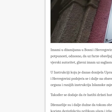
Imami u džamijama u Bosni i Hercegovin
potpunosti, odnosno, da uz farze obavlja
vjerski autoritet, glavni imam uz saglasn
U Instrukciji koju je danas donijela Upr
i Hercegovini podsjeća se i dalje na oba
organa i ranijih instrukcija Islamske zaj
Također se dodaje da će hatibi držati hu
Džematlije su i dalje dužne da tokom obr
koriste dezinfekciju prilikom ulaza i izla