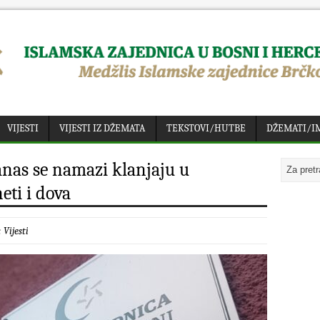
VIJESTI
VIJESTI IZ DŽEMATA
TEKSTOVI/HUTBE
DŽEMATI/I
anas se namazi klanjaju u
eti i dova
:
Vijesti