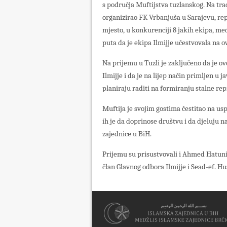
s područja Muftijstva tuzlanskog. Na t
organizirao FK Vrbanjuša u Sarajevu, repr
mjesto, u konkurenciji 8 jakih ekipa, među
puta da je ekipa Ilmijje učestvovala na 
Na prijemu u Tuzli je zaključeno da je ov
Ilmijje i da je na lijep način primljen u 
planiraju raditi na formiranju stalne repr
Muftija je svojim gostima čestitao na u
ih je da doprinose društvu i da djeluju n
zajednice u BiH.
Prijemu su prisustvovali i Ahmed Hatun
član Glavnog odbora Ilmijje i Sead-ef. Hu