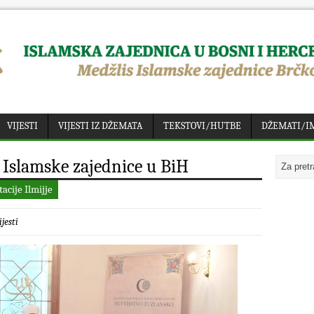
VIJESTI
VIJESTI IZ DŽEMATA
TEKSTOVI/HUTBE
DŽEMATI/I
a Islamske zajednice u BiH
acije Ilmijje
ijesti