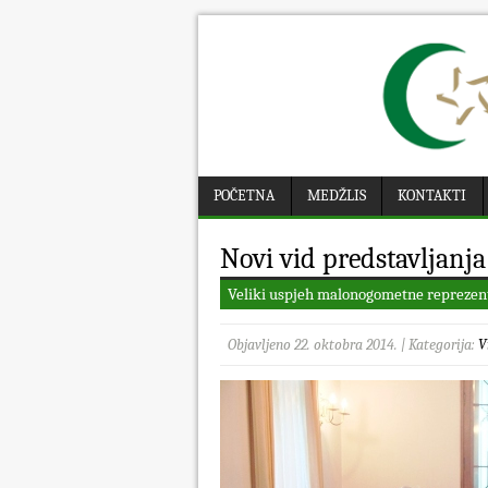
POČETNA
MEDŽLIS
KONTAKTI
Novi vid predstavljanj
Veliki uspjeh malonogometne reprezent
Objavljeno 22. oktobra 2014. | Kategorija:
V