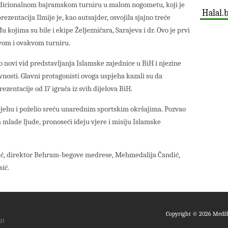
radicionalnom bajramskom turniru u malom nogometu, koji je
Halal.
ezentacija Ilmije je, kao autsajder, osvojila sjajno treće
 kojima su bile i ekipe Željezničara, Sarajeva i dr. Ovo je prvi
ovom i ovakvom turniru.
o novi vid predstavljanja Islamske zajednice u BiH i njezine
javnosti. Glavni protagonisti ovoga uspjeha kazali su da
ezentacije od 17 igrača iz svih dijelova BiH.
spjehu i poželio sreću unarednim sportskim okršajima. Pozvao
a mlade ljude, pronoseći ideju vjere i misiju Islamske
ić, direktor Behram-begove medrese, Mehmedalija Čandić,
sić.
Copyright © 2026 Medžli