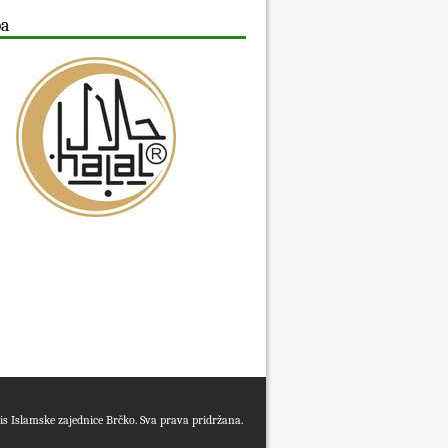
ba
s Islamske zajednice Brčko. Sva prava pridržana.