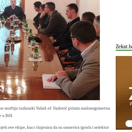
Zekat.b
dine muftija tuzlanski Vahid-ef. Fazlović primio malonogometnu
e u BiH.
pjeh ove ekipe, kao i činjenica da su osmerica igrača i selektor