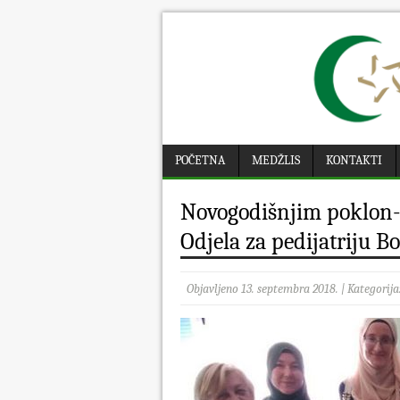
POČETNA
MEDŽLIS
KONTAKTI
Novogodišnjim poklon-
Odjela za pedijatriju B
Objavljeno 13. septembra 2018. | Kategorija