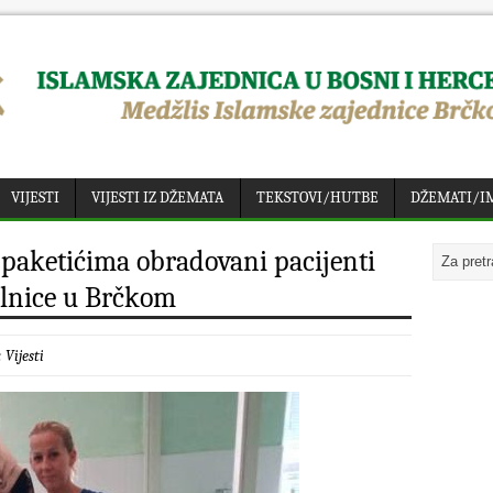
VIJESTI
VIJESTI IZ DŽEMATA
TEKSTOVI/HUTBE
DŽEMATI/I
paketićima obradovani pacijenti
olnice u Brčkom
:
Vijesti