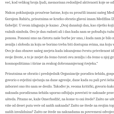
već, kod velikog broja ljudi, memorisan redoslijed aktivnosti koje se od
Nakon poklanjanja proučene hatme, koju su proučili imami našeg Med
Gornjem Rahiću, prisutnima se kratko obratio glavni imam Medžlisa IZ
Gobeljić. U svom izlaganju je kazao: „Ovaj današnji dan, kao rijetko koji
važnih simbola. Ovo je dan radosti ali i dan kada nam se pobuđuju tuž
ponosa. Ponosni smo na čistotu naše borbe jer smo, i kada nam je bilo 
zemlja i sloboda za koju se borimo treba biti dostupna svima, ma koju vj
Ovo je dan obnove našeg zavjeta kada iskazujemo čvrstu privrženost ide
svoje živote, a to je zavjet da ćemo čuvati ovu zemlju i da ćemo u njoj gr
kosmopolitizma i širine za svakog dobronamjernog čovjeka.“
Prisutnima se obratio i predsjednik Organizacije porodica šehida, gosp
govorio o svježini sjećanja na dane agresije, dane kada su pali prvi šehi
zaboravi ono što nam se desilo. Također je, veoma kritički, govorio kako
naknada porodicama šehida uporno odbijaju povećati te naknade pravd
ušteda. Pitamo se, kaže Omerhodžić, na kome to oni štede? Zašto ne uš
više od deset puta veće od naših naknada? Zašto ne štede na svojim top
naših invalidnina? Zašto ne štede na naknadama za povremeni odvojeni