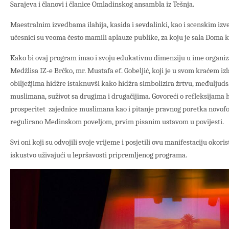
Sarajeva i članovi i članice Omladinskog ansambla iz Tešnja.
Maestralnim izvedbama ilahija, kasida i sevdalinki, kao i scenskim i
učesnici su veoma često mamili aplauze publike, za koju je sala Doma k
Kako bi ovaj program imao i svoju edukativnu dimenziju u ime organiz
Medžlisa IZ-e Brčko, mr. Mustafa ef. Gobeljić, koji je u svom kraćem izl
obilježjima hidžre istaknuvši kako hidžra simbolizira žrtvu, međuljuds
muslimana, suživot sa drugima i drugačijima. Govoreći o refleksijama h
prosperitet zajednice muslimana kao i pitanje pravnog poretka novof
regulirano Medinskom poveljom, prvim pisanim ustavom u povijesti.
Svi oni koji su odvojili svoje vrijeme i posjetili ovu manifestaciju okoris
iskustvo uživajući u lepršavosti pripremljenog programa.