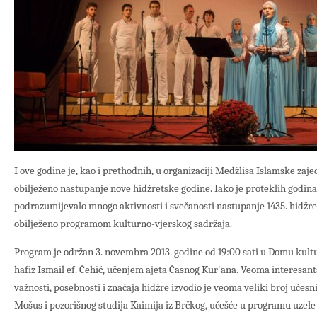
I ove godine je, kao i prethodnih, u organizaciji Medžlisa Islamske zaj
obilježeno nastupanje nove hidžretske godine. Iako je proteklih godin
podrazumijevalo mnogo aktivnosti i svečanosti nastupanje 1435. hidžr
obilježeno programom kulturno-vjerskog sadržaja.
Program je održan 3. novembra 2013. godine od 19:00 sati u Domu kultu
hafiz Ismail ef. Čehić, učenjem ajeta Časnog Kur'ana. Veoma interesa
važnosti, posebnosti i značaja hidžre izvodio je veoma veliki broj učes
Mošus i pozorišnog studija Kaimija iz Brčkog, učešće u programu uzele 