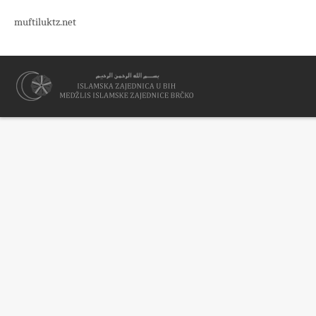
muftiluktz.net