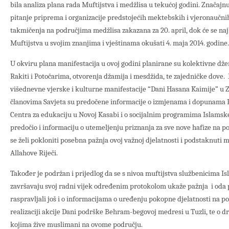
bila analiza plana rada Muftijstva i medžlisa u tekućoj godini. Značajnu
pitanje priprema i organizacije predstojećih mektebskih i vjeronaučni
takmičenja na područjima medžlisa zakazana za 20. april, dok će se naj
Muftijstva u svojim znanjima i vještinama okušati 4. maja 2014. godine.
U okviru plana manifestacija u ovoj godini planirane su kolektivne d
Rakiti i Potočarima, otvorenja džamija i mesdžida, te zajedničke dove. 
višednevne vjerske i kulturne manifestacije “Dani Hasana Kaimije” u 
članovima Savjeta su predočene informacije o izmjenama i dopunama 
Centra za edukaciju u Novoj Kasabi i o socijalnim programima Islamske
predočio i informaciju o utemeljenju priznanja za sve nove hafize na p
se želi pokloniti posebna pažnja ovoj važnoj djelatnosti i podstaknuti
Allahove Riječi.
Također je podržan i prijedlog da se s nivoa muftijstva službenicima I
završavaju svoj radni vijek određenim protokolom ukaže pažnja i oda p
raspravljali još i o informacijama o uređenju pokopne djelatnosti na p
realizaciji akcije Dani podrške Behram-begovoj medresi u Tuzli, te o 
kojima žive muslimani na ovome području.