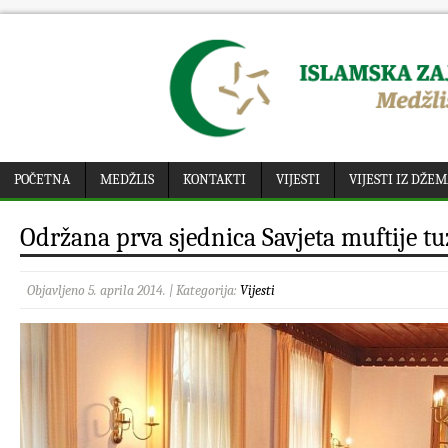
POČETNA
MEDŽLIS
KONTAKTI
VIJESTI
VIJESTI IZ DŽE
Održana prva sjednica Savjeta muftije t
Objavljeno 5. aprila 2014. | Kategorija:
Vijesti