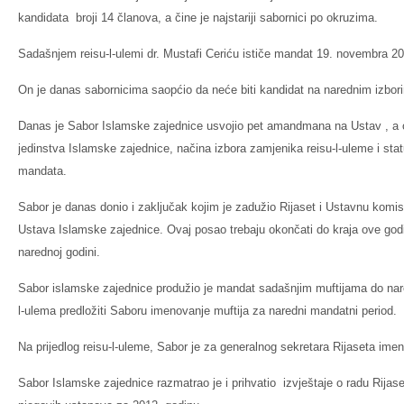
kandidata broji 14 članova, a čine je najstariji sabornici po okruzima.
Sadašnjem reisu-l-ulemi dr. Mustafi Ceriću ističe mandat 19. novembra 20
On je danas sabornicima saopćio da neće biti kandidat na narednim izbor
Danas je Sabor Islamske zajednice usvojio pet amandmana na Ustav , a 
jedinstva Islamske zajednice, načina izbora zamjenika reisu-l-uleme i sta
mandata.
Sabor je danas donio i zaključak kojim je zadužio Rijaset i Ustavnu komi
Ustava Islamske zajednice. Ovaj posao trebaju okončati do kraja ove godi
narednoj godini.
Sabor islamske zajednice produžio je mandat sadašnjim muftijama do nare
l-ulema predložiti Saboru imenovanje muftija za naredni mandatni period.
Na prijedlog reisu-l-uleme, Sabor je za generalnog sekretara Rijaseta i
Sabor Islamske zajednice razmatrao je i prihvatio izvještaje o radu Rijase