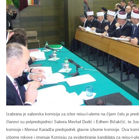
Izabrana je saborska komisija za izbor reisu-l-uleme na čijem čelu je pred
članovi su potpredsjednici Sabora Mevlud Dudić i Edhem Bičakčić, te Jus
komisije i Mensur Karadža predsjednik glavne izborne komisije. Ova komi
izborne rokove i imenuje Komisiju za evidentiranje kandidata za reisu-l-ul