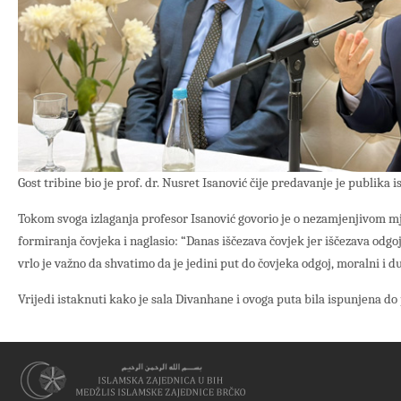
Gost tribine bio je prof. dr. Nusret Isanović čije predavanje je publika is
Tokom svoga izlaganja profesor Isanović govorio je o nezamjenjivom m
formiranja čovjeka i naglasio: “Danas iščezava čovjek jer iščezava odgoj,
vrlo je važno da shvatimo da je jedini put do čovjeka odgoj, moralni i d
Vrijedi istaknuti kako je sala Divanhane i ovoga puta bila ispunjena do