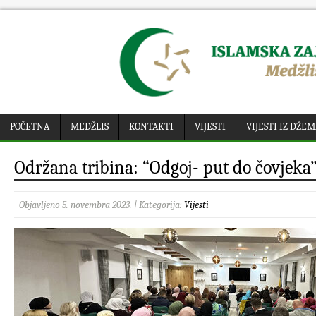
POČETNA
MEDŽLIS
KONTAKTI
VIJESTI
VIJESTI IZ DŽE
Održana tribina: “Odgoj- put do čovjeka
Objavljeno 5. novembra 2023. | Kategorija:
Vijesti