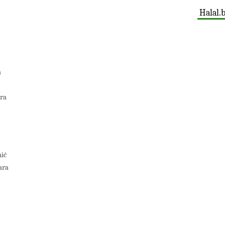
Halal.
a
ra
hić
ara