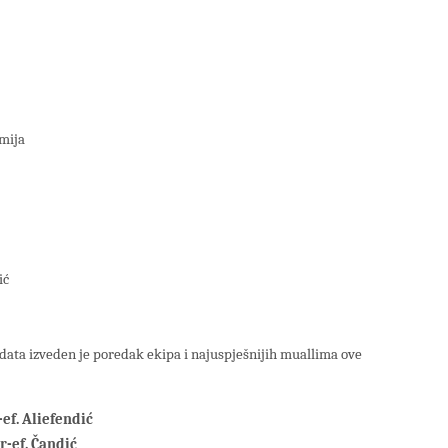
mija
ić
ata izveden je poredak ekipa i najuspješnijih muallima ove
ef. Aliefendić
-ef. Čandić