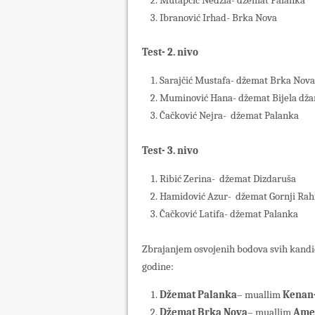
Mutapčić Nedžla- džemat Palanka
Ibranović Irhad- Brka Nova
Test- 2. nivo
Sarajčić Mustafa- džemat Brka Nova
Muminović Hana- džemat Bijela dža
Čačković Nejra- džemat Palanka
Test- 3. nivo
Ribić Zerina- džemat Dizdaruša
Hamidović Azur- džemat Gornji Rah
Čačković Latifa- džemat Palanka
Zbrajanjem osvojenih bodova svih kandid
godine:
Džemat Palanka
– muallim
Kenan-
Džemat Brka Nova
– muallim
Amer