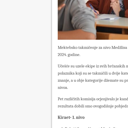
Mektebsko takmičenje za nivo Medžlisa I
2024. godine.
Učešće su uzele ekipe iz svih brčanskih 
polaznika koji su se takmičili u dvije ka
znanje, a u obje kategorije džemate su p
nivoa.
Pet različitih komisija ocjenjivalo je ka
rezultata dobili smo ovogodišnje pobjed
Kiraet- 1. nivo