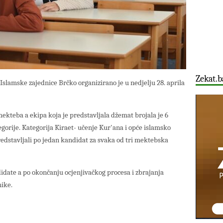
Zekat.b
slamske zajednice Brčko organizirano je u nedjelju 28. aprila
mekteba a ekipa koja je predstavljala džemat brojala je 6
tegorije. Kategorija Kiraet- učenje Kur'ana i opće islamsko
redstavljali po jedan kandidat za svaka od tri mektebska
ndidate a po okončanju ocjenjivačkog procesa i zbrajanja
nike.