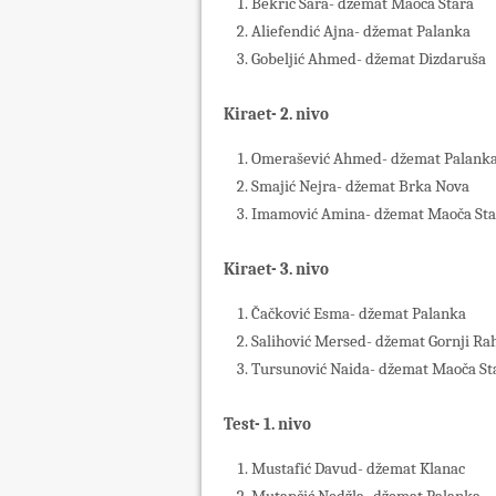
Bekrić Sara- džemat Maoča Stara
Aliefendić Ajna- džemat Palanka
Gobeljić Ahmed- džemat Dizdaruša
Kiraet- 2. nivo
Omerašević Ahmed- džemat Palank
Smajić Nejra- džemat Brka Nova
Imamović Amina- džemat Maoča Sta
Kiraet- 3. nivo
Čačković Esma- džemat Palanka
Salihović Mersed- džemat Gornji Ra
Tursunović Naida- džemat Maoča St
Test- 1. nivo
Mustafić Davud- džemat Klanac