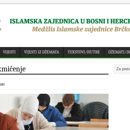
VIJESTI
VIJESTI IZ DŽEMATA
TEKSTOVI/HUTBE
DŽEMATI/I
kmičenje
esti