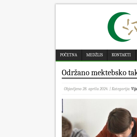
POČETNA
MEDŽLIS
KONTAKTI
Održano mektebsko ta
Objavljeno 28. aprila 2024. | Kategorija:
Vij