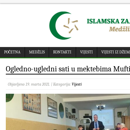
POČETNA
MEDŽLIS
KONTAKTI
VIJESTI
VIJESTI IZ DŽE
Ogledno-ugledni sati u mektebima Mufti
Objavljeno 19. marta 2021. | Kategorija:
Vijesti