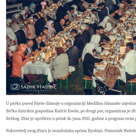
U parku pored Bijele džamije u organizaciji Medžlisa Islamske zajedn
Brčko distrikta gospodina Kadrić Eseda, po drugi put, organiziran je ifta
Brčkog. Iftar je upriličen u petak 16. juna 2015. godine a program ovim
Pokrovitelj ovog iftara je istanbulska općina Eyubiya. Pomoćnik Nače