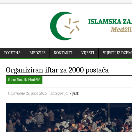
POČETNA
MEDŽLIS
KONTAKTI
VIJESTI
VIJESTI IZ DŽE
Organiziran iftar za 2000 postača
foto: Sadik Hadžić
Objavljeno 27. juna 2015. | Kategorija:
Vijesti