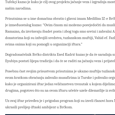
Tufekçi kazao je kako je cilj ovog projekta jačanje veza i izgradnja mos
našim narodima.
Prisutnima se u ime domaćina obratio i glavni imam Medžlisa IZ-e Brčk
je izmeđuostalog kazao: “Ovim činom mi možemo posvjedočiti da musli
Ramazan, da izvršavaju ibadet posta i zbog toga smo sretni i zahvalni 
donatorima koji su izdvojili sredstva, tuzlanskom muftiji, Vahid ef. Fazl
svima onima koji su pomogli u organizaciji iftara.”
Dogradonačelnik Brčko distrikta Esed Kadrić kazao je da će saradnja 
Eyubiya postati lijepa tradicija i da će se raditi na jačanju veza i prijate
Posebnu čast svojim prisustvom prisutnima je ukazao muftija tuzlanski 
svom kratkom obraćanju zahvalio musafirima iz Turske i pohvalio orga
kako je organizirani iftar jedan veličanstven trenutak u kojem dijelimo
drugima, pogotovo što su na ovom iftaru učešće uzele džematlije iz svi
Uz ovaj iftar priređen je i prigodan program koji su izveli članovi ho
ukrasili prelijep iftaski ambijent u Brčkom.