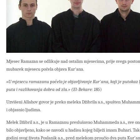
Mjesec Ramazan se odlikuje nad ostalim mjesecima, prije svega postom, 
mubarek mjesecu počela objava Kur'ana.
«U mjesecu ramazanu počelo je objavljivanje Kur'ana, koji je putokaz 
puta i razlikovanja dobra od zla.» (El-Bekare: 185
)
Uzvišeni Allahov govor je preko meleka Džibrila a.s., spušten Muhamme
i objasnio ljudima.
Melek Džibril a.s., je u Ramazanu preslušavao Muhammeda a.s., sve ono
bilo objavljeno, kako se navodi u hadisu kojeg bilježi imam Buhari. Tak
godini svog života Poslanik a.s., pred melekom proučio dva puta Kur'an