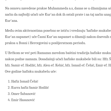
Na osnovu navedene prakse Muhammeda a.s, danas se u džamijama uče
način da najbolji učači uče Kur'an dok ih ostali prate i na taj način un
Kur'ana.
Među ovim aktivnostima posebno se ističu i vrednuju ‘hafiske mukabele
Kur'an napamet) uče Časni Kur'an napamet u džamiji nakon dnevnih na
praksa u Bosni i Hercegovini u poslijeratnom periodu.
U Brčkom se već peti Ramazan zaredom baštini tradicija hafiske mukabe
nakon podne namaza. Dosadašnji učači hafiske mukabele bili su: Hfz. 
hfz. Samir ef. Hodžić, hfz. Alen ef. Kehić, hfz. Ismail ef. Čehić, Emir ef.
Ove godine hafisku mukabelu uče:
Hafiz Ismail Čehić
Kurra hafiz Samir Hodžić
Omer Šabanović
Emir Hasanović