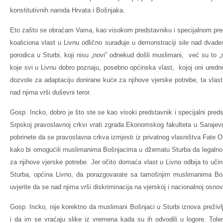
konstitutivnih naroda Hrvata i Bošnjaka.
Eto zašto se obraćam Vama, kao visokom predstavniku i specijalnom pre
koaliciona vlast u Livnu odlično surađuje u demonstraciji sile nad dvad
porodica u Sturbi, koji nisu „novi” odnekud došli muslimani, već su to „s
koje svi u Livnu dobro poznaju, posebno općinska vlast, kojoj oni uredn
dozvole za adaptaciju donirane kuće za njihove vjerske potrebe, ta vlast
nad njima vrši duševni teror.
Gosp. Incko, dobro je što ste se kao visoki predstavnik i specijalni pred
Srpskoj pravoslavnoj crkvi vrati zgrada Ekonomskog fakulteta u Sarajevu, 
pobrinete da se pravoslavna crkva izmjesti iz privatnog vlasništva Fate Orl
kako bi omogućili muslimanima Bošnjacima u džematu Sturba da legalno i
za njihove vjerske potrebe. Jer očito domaća vlast u Livno odbija to učinit
Sturba, općina Livno, da porazgovarate sa tamošnjim muslimanima Bo
uvjerite da se nad njima vrši diskriminacija na vjerskoj i nacionalnoj osnov
Gosp. Incko, nije korektno da muslimani Bošnjaci u Sturbi iznova preživlj
i da im se vraćaju slike iz vremena kada su ih odvodili u logore. Toler