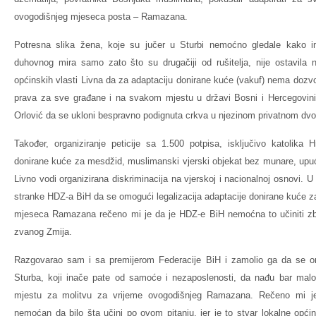
ovogodišnjeg mjeseca posta – Ramazana.
Potresna slika žena, koje su jučer u Sturbi nemoćno gledale kako i
duhovnog mira samo zato što su drugačiji od rušitelja, nije ostavila 
općinskih vlasti Livna da za adaptaciju donirane kuće (vakuf) nema dozvol
prava za sve građane i na svakom mjestu u državi Bosni i Hercegovini, 
Orlović da se ukloni bespravno podignuta crkva u njezinom privatnom dvor
Također, organiziranje peticije sa 1.500 potpisa, isključivo katolika 
donirane kuće za mesdžid, muslimanski vjerski objekat bez munare, upuć
Livno vodi organizirana diskriminacija na vjerskoj i nacionalnoj osnovi. 
stranke HDZ-a BiH da se omogući legalizacija adaptacije donirane kuće z
mjeseca Ramazana rečeno mi je da je HDZ-e BiH nemoćna to učiniti z
zvanog Zmija.
Razgovarao sam i sa premijerom Federacije BiH i zamolio ga da se
Sturba, koji inače pate od samoće i nezaposlenosti, da nađu bar ma
mjestu za molitvu za vrijeme ovogodišnjeg Ramazana. Rečeno mi je
nemoćan da bilo šta učini po ovom pitanju, jer je to stvar lokalne općin