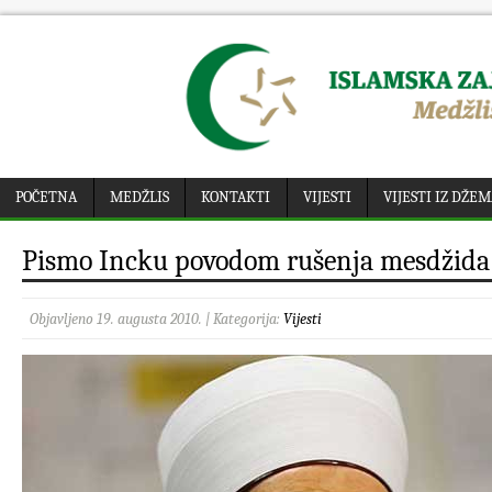
POČETNA
MEDŽLIS
KONTAKTI
VIJESTI
VIJESTI IZ DŽE
Pismo Incku povodom rušenja mesdžida 
Objavljeno 19. augusta 2010. | Kategorija:
Vijesti