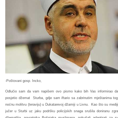
-Poštovani gosp. Incko,
Odlučio sam da vam napišem ovo pismo kako bih Vas informirao da 
posjetio džemat Sturba, gdje sam iftario sa zabrinutim mještanima t
noćnu molitvu (teraviju) u Dukatarevoj džamiji u Livnu. Kao što su mediji 
jučer u Sturbi uz jaku podršku policijskih snaga srušila doniranu zgr
džematlija, povratnika Bošnjaka muslimana, pokušali adaptirati za s