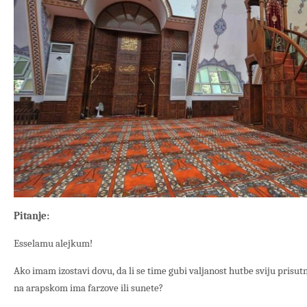
Pitanje:
Esselamu alejkum!
Ako imam izostavi dovu, da li se time gubi valjanost hutbe sviju prisutn
na arapskom ima farzove ili sunete?