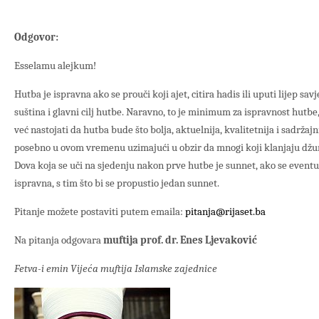
Odgovor:
Esselamu alejkum!
Hutba je ispravna ako se prouči koji ajet, citira hadis ili uputi lijep sav
suština i glavni cilj hutbe. Naravno, to je minimum za ispravnost hutbe, 
već nastojati da hutba bude što bolja, aktuelnija, kvalitetnija i sadrža
posebno u ovom vremenu uzimajući u obzir da mnogi koji klanjaju džu
Dova koja se uči na sjedenju nakon prve hutbe je sunnet, ako se eventua
ispravna, s tim što bi se propustio jedan sunnet.
Pitanje možete postaviti putem emaila:
pitanja@rijaset.ba
Na pitanja odgovara
muftija prof. dr. Enes Ljevaković
Fetva-i emin Vijeća muftija Islamske zajednice