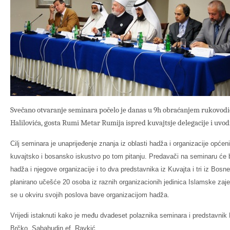
Svečano otvaranje seminara počelo je danas u 9h obraćanjem rukovodi
Halilovića, gosta Rumi Metar Rumija ispred kuvajtsje delegacije i uvod
Cilj seminara je unaprijeđenje znanja iz oblasti hadža i organizacije opć
kuvajtsko i bosansko iskustvo po tom pitanju. Predavači na seminaru će bit
hadža i njegove organizacije i to dva predstavnika iz Kuvajta i tri iz Bos
planirano učešće 20 osoba iz raznih organizacionih jedinica Islamske zaje
se u okviru svojih poslova bave organizacijom hadža.
Vrijedi istaknuti kako je među dvadeset polaznika seminara i predstavnik
Brčko, Sabahudin ef. Ravkić