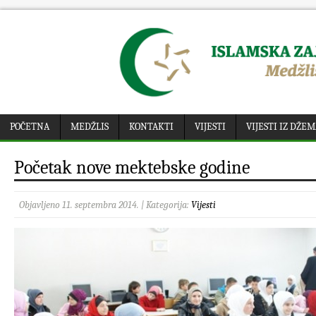
POČETNA
MEDŽLIS
KONTAKTI
VIJESTI
VIJESTI IZ DŽE
Početak nove mektebske godine
Objavljeno 11. septembra 2014. | Kategorija:
Vijesti