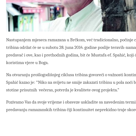
Nastupanjem mjeseca ramazana u Brčkom, već tradicionalno, počinje c
tribina održat će se u subotu 28. juna 2014. godine poslije teravih-namaz
predavač i ove, kao i prethodnih godina, bit će Mustafa ef. Spahić, koji
koristima vjere u Boga.
Na otvaranju prošlogodišnjeg ciklusa tribina govoreći o važnosti kontinu
Spahić kazao je: “Niko na svijetu ne smije zakazati tribinu u pola noći b
stotine prisutnih večeras, potvrda je kvalitete ovog projekta.”
Pozivamo Vas da svoje vrijeme i obaveze uskladite sa navedenim term
predavanju ramazanskih tribina čiji kontinuitet neprekidno traje skor