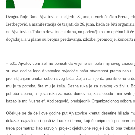
Ovogodišnje Dane Ajvatovice u srijedu, 8. juna, otvorit će član Predsje
Izetbegović, a manifestacija će trajati do 26. juna, kada će biti organiz
na Ajvatovicu. Tokom devetnaest dana, na području osam općina bit će r
događaja, a u planu su brojna predavanja, izložbe, promocije, koncerti i
– 501. Ajvatovicom želimo poručiti da vrijeme simbola i njihovog značenja
su ove godine logo Ajvatovice svjedoče našu otvorenost prema nebu i
promišljanjem unutar sebe i svog bića. Želja nam je da proniknemo u du
mu je ta potreba, šta mu je želja. Desna ruka je za svakog ko živi u Bo
potreba ispune, a lijeva ruka za našu domovinu, za slobodu i mir svih lj
kazao je mr. Nusret ef. Abdibegović, predsjednik Organizacionog odbora o
Očekuje se da će i ove godine put Ajvatovice krenuti desetine hiljada mus
dolazak najavili su i gosti iz Turske i Irana, koji će pripremiti poseban p
treba posmatrati kao razvojni projekt cjelokupne regije i da bi ona trebala