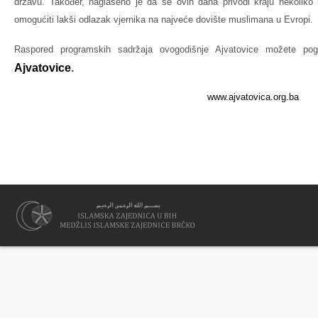
državu. Također, naglašeno je da se ovih dana privodi kraju nekoliko in
omogućiti lakši odlazak vjernika na najveće dovište muslimana u Evropi.
Raspored programskih sadržaja ovogodišnje Ajvatovice možete pogl
Ajvatovice
.
www.ajvatovica.org.ba