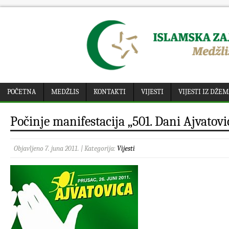
POČETNA
MEDŽLIS
KONTAKTI
VIJESTI
VIJESTI IZ DŽE
Počinje manifestacija „501. Dani Ajvatovi
Objavljeno 7. juna 2011. | Kategorija:
Vijesti