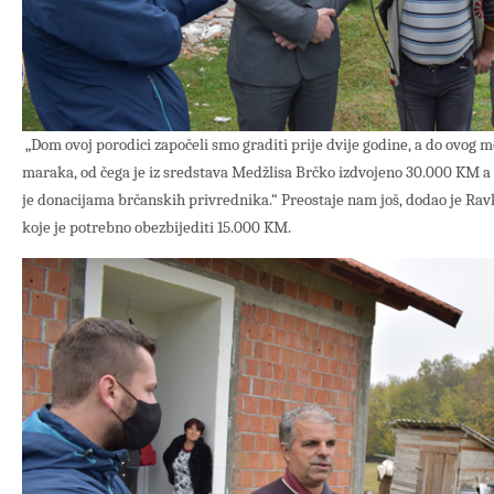
„Dom ovoj porodici započeli smo graditi prije dvije godine, a do ovog 
maraka, od čega je iz sredstava Medžlisa Brčko izdvojeno 30.000 KM a
je donacijama brčanskih privrednika.“ Preostaje nam još, dodao je Ravk
koje je potrebno obezbijediti 15.000 KM.