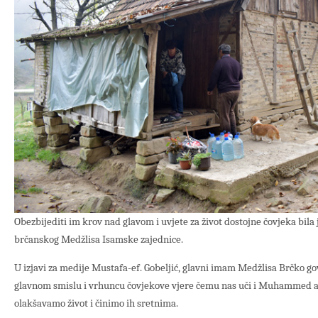
Obezbijediti im krov nad glavom i uvjete za život dostojne čovjeka bil
brčanskog Medžlisa Isamske zajednice.
U izjavi za medije Mustafa-ef. Gobeljić, glavni imam Medžlisa Brčko go
glavnom smislu i vrhuncu čovjekove vjere čemu nas uči i Muhammed a.
olakšavamo život i činimo ih sretnima.