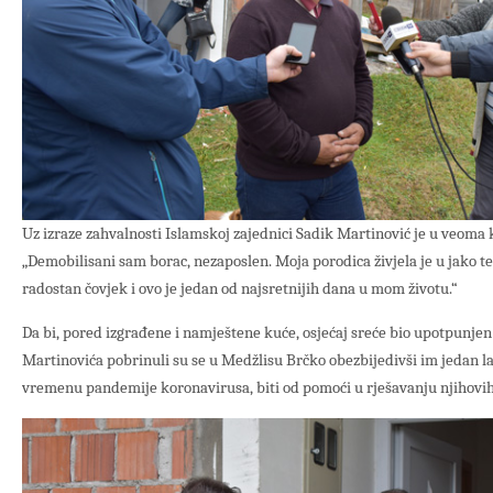
Uz izraze zahvalnosti Islamskoj zajednici Sadik Martinović je u veoma k
„Demobilisani sam borac, nezaposlen. Moja porodica živjela je u jako 
radostan čovjek i ovo je jedan od najsretnijih dana u mom životu.“
Da bi, pored izgrađene i namještene kuće, osjećaj sreće bio upotpunjen 
Martinovića pobrinuli su se u Medžlisu Brčko obezbijedivši im jedan la
vremenu pandemije koronavirusa, biti od pomoći u rješavanju njihovih