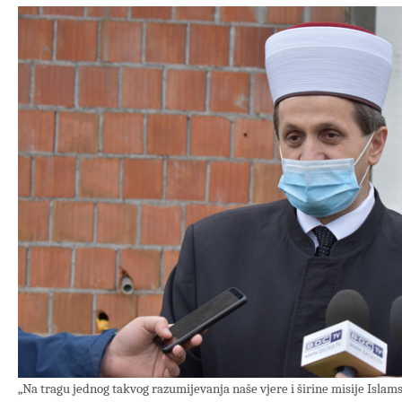
„Na tragu jednog takvog razumijevanja naše vjere i širine misije Islams