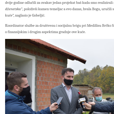
dvije godine odlučili za ovakav jedan projekat baš kada smo realizirali 
dženetska“
, položivši kamen temeljac a evo danas, hvala Bogu, uručili
kuće“, naglasio je Gobeljić.
Koordinator službe za društvenu i socijalnu brigu pri Medžlisu Brčko S
o finansijskim i drugim aspektima gradnje ove kuće.