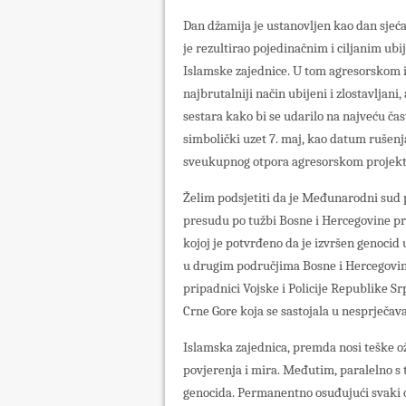
Dan džamija je ustanovljen kao dan sjeća
je rezultirao pojedinačnim i ciljanim ub
Islamske zajednice. U tom agresorskom i 
najbrutalniji način ubijeni i zlostavljani,
sestara kako bi se udarilo na najveću ča
simbolički uzet 7. maj, kao datum rušenj
sveukupnog otpora agresorskom projektu
Želim podsjetiti da je Međunarodni sud 
presudu po tužbi Bosne i Hercegovine prot
kojoj je potvrđeno da je izvršen genocid u
u drugim područjima Bosne i Hercegovine i
pripadnici Vojske i Policije Republike Sr
Crne Gore koja se sastojala u nesprječav
Islamska zajednica, premda nosi teške oži
povjerenja i mira. Međutim, paralelno s t
genocida. Permanentno osuđujući svaki obl