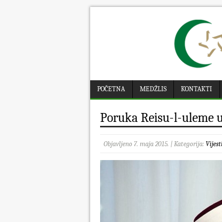
POČETNA
MEDŽLIS
KONTAKTI
Poruka Reisu-l-uleme 
Objavljeno 7. maja 2015. | Kategorija:
Vijest