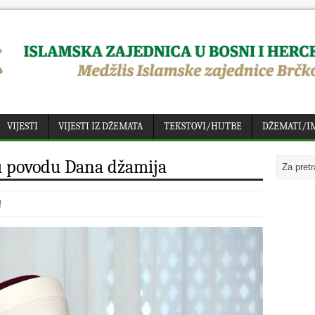
VIJESTI
VIJESTI IZ DŽEMATA
TEKSTOVI/HUTBE
DŽEMATI/I
u povodu Dana džamija
i