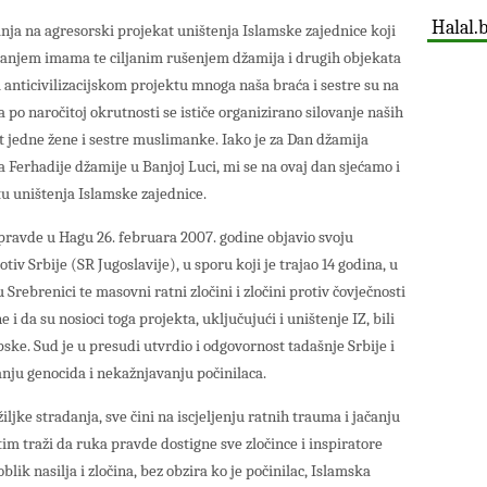
Halal.
nja na agresorski projekat uništenja Islamske zajednice koji
ijanjem imama te ciljanim rušenjem džamija i drugih objekata
anticivilizacijskom projektu mnoga naša braća i sestre su na
 a po naročitoj okrutnosti se ističe organizirano silovanje naših
st jedne žene i sestre muslimanke. Iako je za Dan džamija
a Ferhadije džamije u Banjoj Luci, mi se na ovaj dan sjećamo i
 uništenja Islamske zajednice.
pravde u Hagu 26. februara 2007. godine objavio svoju
iv Srbije (SR Jugoslavije), u sporu koji je trajao 14 godina, u
 Srebrenici te masovni ratni zločini i zločini protiv čovječnosti
 da su nosioci toga projekta, uključujući i uništenje IZ, bili
pske. Sud je u presudi utvrdio i odgovornost tadašnje Srbije i
anju genocida i nekažnjavanju počinilaca.
ljke stradanja, sve čini na iscjeljenju ratnih trauma i jačanju
im traži da ruka pravde dostigne sve zločince i inspiratore
ik nasilja i zločina, bez obzira ko je počinilac, Islamska