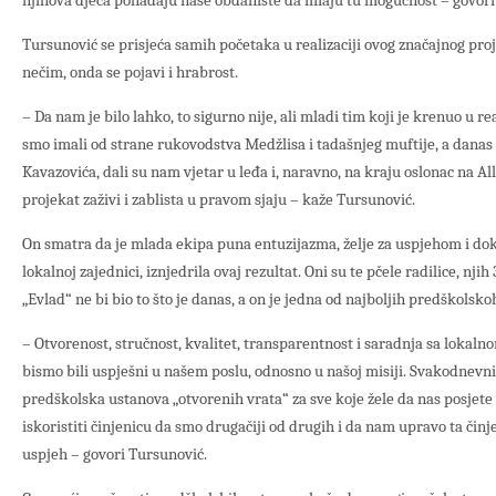
njihova djeca pohađaju naše obdanište da imaju tu mogućnost – govori
Tursunović se prisjeća samih početaka u realizaciji ovog značajnog pro
nečim, onda se pojavi i hrabrost.
– Da nam je bilo lahko, to sigurno nije, ali mladi tim koji je krenuo u re
smo imali od strane rukovodstva Medžlisa i tadašnjeg muftije, a danas
Kavazovića, dali su nam vjetar u leđa i, naravno, na kraju oslonac na All
projekat zaživi i zablista u pravom sjaju – kaže Tursunović.
On smatra da je mlada ekipa puna entuzijazma, želje za uspjehom i dok
lokalnoj zajednici, iznjedrila ovaj rezultat. Oni su te pčele radilice, nji
„Evlad“ ne bi bio to što je danas, a on je jedna od najboljih predškolsk
– Otvorenost, stručnost, kvalitet, transparentnost i saradnja sa lokal
bismo bili uspješni u našem poslu, odnosno u našoj misiji. Svakodnevn
predškolska ustanova „otvorenih vrata“ za sve koje žele da nas posjet
iskoristiti činjenicu da smo drugačiji od drugih i da nam upravo ta čin
uspjeh – govori Tursunović.