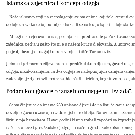
Islamska zajednica i koncept odgoja
– Naše iskustvo stoji na raspolaganju svima onima koji žele krenuti o
dodaje da svakako taj put nije lahak, ali se na kraju isplati i daje slatk
– Mnogi nisu vjerovali u nas, postajale su predrasude pa čak i osude zaš
zajednica, petlja u nešto što nije u našem krugu djelovanja. A upravo s
polje djelovanja – odgoj i obrazovanje – ističe Tursunović.
Jedan od primarnih ciljeva rada sa predškolskom djecom, govori on, je
odgoja, nikako zamjena. Ta dva odgoja se nadopunjuju s usmjeravanjem
zadovoljenje djetetovih potreba, bioloških, fizičkih, kognitivnih, socijaln
Podaci koji govore o izuzetnom uspjehu „Evlada“.
– Sama činjenica da imamo 250 upisane djece i da na listi čekanja za u
dovoljno govori o značaju i zadovoljstvu roditelja. Naravno, mi nećemo 
širiti svoje kapacitete. U ovoj godini bismo trebali započeti sa izgradn
naše ustanove i predškolskog odgoja u našem gradu kako bismo omoguć