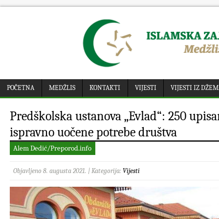
POČETNA
MEDŽLIS
KONTAKTI
VIJESTI
VIJESTI IZ DŽE
Predškolska ustanova „Evlad“: 250 upisa
ispravno uočene potrebe društva
Alem Dedić/Preporod.info
Objavljeno 8. augusta 2021. | Kategorija:
Vijesti