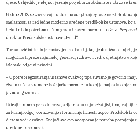
djece. Uslijedilo je idejno rješenje projekta za obdanište i ubrzo se kren
Godine 2012. se završavaju radovi na adaptaciji zgrade mekteb-ibtidaije 
saglasnosti za rad jedne moderno uređene predškolske ustanove, koja j
itekako bila potrebna našem gradu i našem narodu – kaže za
Preporod
direktor Predškolske ustanove „Evlad“.
Tursunović ističe da je postavljen realan cilj, koji je dostižan, a taj cil
mogućnosti pruže najmlađoj generaciji zdravo i vedro djetinjstvo u ko
islamski odgojni principi.
– O potrebi egzistiranja ustanove ovakvog tipa suvišno je govoriti imaju
života naše savremene bošnjačke porodice u kojoj je majka kao njen nu
javno angažirana.
Uticaji u ranom periodu razvoja djeteta su najupečatljiviji, najtrajniji i
za kasniji odgoj, obrazovanje i formiranje ličnosti uopće. Predškolski o
djeteta već i društva. Znajući sve ovo neosporna je potreba postojanja u
direktor Tursunović.