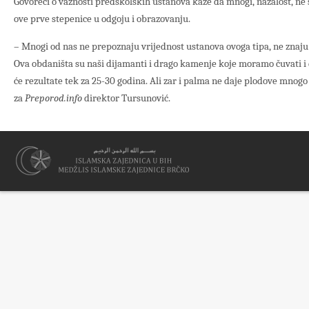
Govoreći o važnosti predškolskih ustanova kaže da mnogi, nažalost, ne 
ove prve stepenice u odgoju i obrazovanju.
– Mnogi od nas ne prepoznaju vrijednost ustanova ovoga tipa, ne znaju
Ova obdaništa su naši dijamanti i drago kamenje koje moramo čuvati i 
će rezultate tek za 25-30 godina. Ali zar i palma ne daje plodove mnogo
za
Preporod.info
direktor Tursunović.