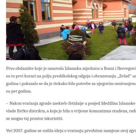
Prvo obdanište koje je osnovala Islamska zajednica u Bosni i Hercegovin
su to prvi koraci na polju predškolskog odgoja i obrazovanja. „Evlad“ 
godina i pokazalo se da je itekako bilo potrebe za njegovim osnivanjem.
su pet godina.
– Nakon vraćanja zgrade mekteb-ibtidaije u posjed Medžlisa Islamske 
vlade Brčko distrikta, a koja je bila u vrijeme komunizma otuđena, rađal
se mogao taj prostor iskoristiti.
Već 2007. godine se rodila ideja o vraćanju prvobitne namjene ovoj zgrad