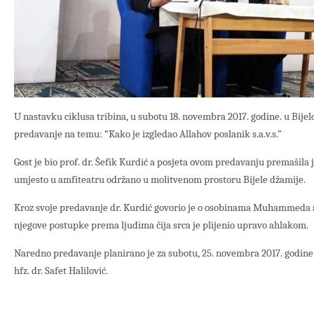
U nastavku ciklusa tribina, u subotu 18. novembra 2017. godine. u Bije
predavanje na temu: “Kako je izgledao Allahov poslanik s.a.v.s.”
Gost je bio prof. dr. Šefik Kurdić a posjeta ovom predavanju premašila 
umjesto u amfiteatru održano u molitvenom prostoru Bijele džamije.
Kroz svoje predavanje dr. Kurdić govorio je o osobinama Muhammeda 
njegove postupke prema ljudima čija srca je plijenio upravo ahlakom.
Naredno predavanje planirano je za subotu, 25. novembra 2017. godine u
hfz. dr. Safet Halilović.