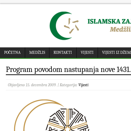
POČETNA
MEDŽLIS
KONTAKTI
VIJESTI
VIJESTI IZ DŽE
Program povodom nastupanja nove 1431. 
Objavljeno 15. decembra 2009. | Kategorija:
Vijesti