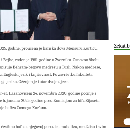
Zekat.b
2025. godine, proučena je hafiska dova Mensuru Kurtiću.
i Bejhe, rođen je 1981. godine u Zvorniku. Osnovnu školu
 upisuje Behram-begovu medresu u Tuzli. Nakon medrese,
za Engleski jezik i književnost. Po završetku fakulteta
ga jezika. Oženjen je i otac dvoje djece.
r-ef. Hasanovićem 24. novembra 2020. godine počinje s
še 6. januara 2025. godine pred Komisijom za hifz Rijaseta
nje hafiza Časnoga Kur’ana.
e čestitao hafizu, njegovoj porodici, muhafizu, medžlisu i svim