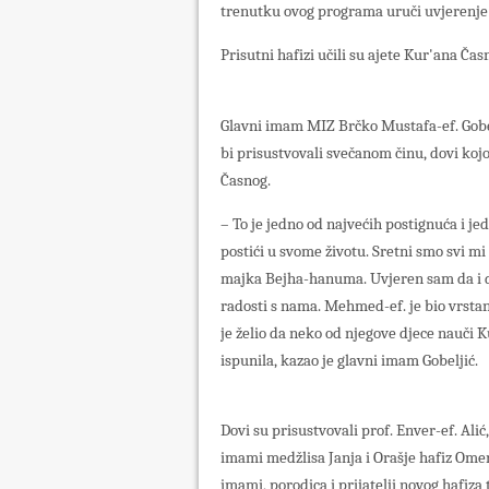
trenutku ovog programa uruči uvjerenje
Prisutni hafizi učili su ajete Kur'ana Ča
Glavni imam MIZ Brčko Mustafa-ef. Gobelj
bi prisustvovali svečanom činu, dovi ko
Časnog.
– To je jedno od najvećih postignuća i 
postići u svome životu. Sretni smo svi mi
majka Bejha-hanuma. Uvjeren sam da i d
radosti s nama. Mehmed-ef. je bio vrsta
je želio da neko od njegove djece nauči K
ispunila, kazao je glavni imam Gobeljić.
Dovi su prisustvovali prof. Enver-ef. Al
imami medžlisa Janja i Orašje hafiz Omer-
imami, porodica i prijatelji novog hafiza 