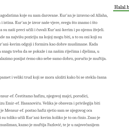
Halal.
agodatima koje su nam darovane. Kur'an je izravno od Allaha,
 i istina. Kur'an je izvor naše vjere, svega što znamo i što
da su naši preci učili i čuvali Kur'ani-kerim i po njemu živjeli.
e na najvišu poziciju na kojoj mogu biti, a to su oni koji su
Kur'ani-kerim odgoji i formira kao dobre muslimane. Kada
 snaga treba da se pokaže i na našim riječima i djelima, u
alazimo posijat ćemo oko sebe samo dobro, poručio je muftija.
amet i veliki trud koji se mora uložiti kako bi se stekla časna
nsur-ef. Čestitamo hafizu, njegovoj majci, porodici,
u Emir-ef. Hasanoviću. Velika je obaveza i privilegija biti
 je Mensur-ef. postao hafiz sjetio sam se njegovog oca
su toliko učili Kur'ani-kerim koliko je to on činio. Znao je
usliman, kazao je muftija Fazlović, te je u najsvečanijem