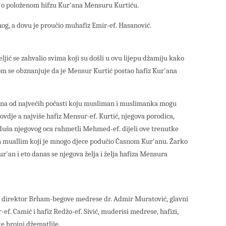
 o položenom hifzu Kur'ana Mensuru Kurtiću.
snog, a dovu je proučio muhafiz Emir-ef. Hasanović.
ić se zahvalio svima koji su došli u ovu lijepu džamiju kako
jom se obznanjuje da je Mensur Kurtić postao hafiz Kur'ana
jedna od najvećih počasti koju musliman i muslimanka mogu
 ovdje a najviše hafiz Mensur-ef. Kurtić, njegova porodica,
uša njegovog oca rahmetli Mehmed-ef. dijeli ove trenutke
n muallim koji je mnogo djece podučio Časnom Kur'anu. Žarko
ur'an i eto danas se njegova želja i želja hafiza Mensura
ić, direktor Brham-begove medrese dr. Admir Muratović, glavni
ef. Camić i hafiz Redžo-ef. Sivić, muderisi medrese, hafizi,
te brojni džematlije.