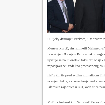
U Bijeloj džamiji u Brčkom, 8. februara 
Mensur Kurtić, sin rahmetli Mehmed-ef. 
završio je u Gornjem Rahiću nakon čega
upisuje se na Filozofski fakultet, odsjek 
zapošljava se i radi kao profesor englesko
Hafiz Kurtić pred svojim muhafizom Emi
učenjem hifza, a višegodišnji trud kruni
Islamske zajednice u BiH, kada stiče zva
Muftija tuzlanski dr. Vahid-ef. Fazlović j