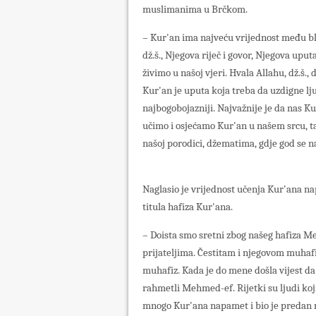
muslimanima u Brčkom.
– Kur'an ima najveću vrijednost među bl
dž.š., Njegova riječ i govor, Njegova uputa
živimo u našoj vjeri. Hvala Allahu, dž.š., 
Kur'an je uputa koja treba da uzdigne ljud
najbogobojazniji. Najvažnije je da nas 
učimo i osjećamo Kur'an u našem srcu, ta
našoj porodici, džematima, gdje god se n
Naglasio je vrijednost učenja Kur'ana nap
titula hafiza Kur'ana.
– Doista smo sretni zbog našeg hafiza Me
prijateljima. Čestitam i njegovom muhafiz
muhafiz. Kada je do mene došla vijest da
rahmetli Mehmed-ef. Rijetki su ljudi koji 
mnogo Kur'ana napamet i bio je predan m