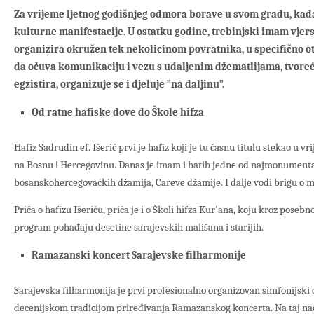
Za vrijeme ljetnog godišnjeg odmora borave u svom gradu, kada 
kulturne manifestacije. U ostatku godine, trebinjski imam vjersk
organizira okružen tek nekolicinom povratnika, u specifično o
da očuva komunikaciju i vezu s udaljenim džematlijama, tvoreć
egzistira, organizuje se i djeluje ”na daljinu”.
Od ratne hafiske dove do Škole hifza
Hafiz Sadrudin ef. Išerić prvi je hafiz koji je tu časnu titulu stekao u v
na Bosnu i Hercegovinu. Danas je imam i hatib jedne od najmonumental
bosanskohercegovačkih džamija, Careve džamije. I dalje vodi brigu o
Priča o hafizu Išeriću, priča je i o Školi hifza Kur'ana, koju kroz poseb
program pohađaju desetine sarajevskih mališana i starijih.
Ramazanski koncert Sarajevske filharmonije
Sarajevska filharmonija je prvi profesionalno organizovan simfonijski o
decenijskom tradicijom priređivanja Ramazanskog koncerta. Na taj nač