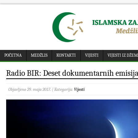
POČETNA
MEDŽLIS
KONTAKTI
VIJESTI
VIJESTI IZ DŽE
Radio BIR: Deset dokumentarnih emisij
Objavljeno 29. maja 2017. | Kategorija:
Vijesti