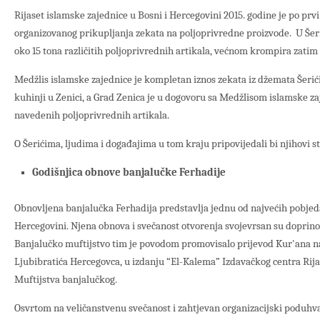
Rijaset islamske zajednice u Bosni i Hercegovini 2015. godine je po prv
organizovanog prikupljanja zekata na poljoprivredne proizvode. U Šer
oko 15 tona različitih poljoprivrednih artikala, većnom krompira zatim 
Medžlis islamske zajednice je kompletan iznos zekata iz džemata Šerić
kuhinji u Zenici, a Grad Zenica je u dogovoru sa Medžlisom islamske za
navedenih poljoprivrednih artikala.
O Šerićima, ljudima i događajima u tom kraju pripovijedali bi njihovi s
Godišnjica obnove banjalučke Ferhadije
Obnovljena banjalučka Ferhadija predstavlja jednu od najvećih pobjeda
Hercegovini. Njena obnova i svečanost otvorenja svojevrsan su doprinos
Banjalučko muftijstvo tim je povodom promovisalo prijevod Kur'ana na 
Ljubibratića Hercegovca, u izdanju “El-Kalema” Izdavačkog centra Rija
Muftijstva banjalučkog.
Osvrtom na veličanstvenu svečanost i zahtjevan organizacijski poduhva