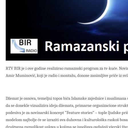
RTV BIR je i ove godine realizirao ramaznski program za tv-kuće. Novi
Amir Muminović, koji je radio i montažu, donose zanimljive priče iz svi
Džemat je osnova, temeljni topos bića Islamske zajednice i muslimana 
da se donekle vizualizira ideja džemata, primarne organizacione struk
podesiva je za novinarski koncept ”Feature stories” – tople ljudske p
modelom najbolje će se izraziti sva duhovna i kulturološka raskoš bos
društvena raznolikost uslova u kojima se ispoljava ovdašnji vjerski živo