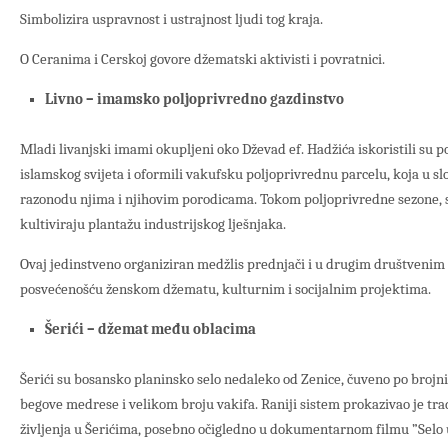
Simbolizira uspravnost i ustrajnost ljudi tog kraja.
O Ceranima i Cerskoj govore džematski aktivisti i povratnici.
Livno – imamsko poljoprivredno gazdinstvo
Mladi livanjski imami okupljeni oko Dževad ef. Hadžića iskoristili su p
islamskog svijeta i oformili vakufsku poljoprivrednu parcelu, koja u s
razonodu njima i njihovim porodicama. Tokom poljoprivredne sezone, 
kultiviraju plantažu industrijskog lješnjaka.
Ovaj jedinstveno organiziran medžlis prednjači i u drugim društvenim
posvećenošću ženskom džematu, kulturnim i socijalnim projektima.
Šerići – džemat među oblacima
Šerići su bosansko planinsko selo nedaleko od Zenice, čuveno po broj
begove medrese i velikom broju vakifa. Raniji sistem prokazivao je trad
življenja u Šerićima, posebno očigledno u dokumentarnom filmu ”Selo 