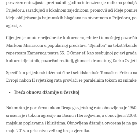
posvećen entuzijasta, prethodnih godina intenzivno je radio na poboljš
Prijedoru, sarađujući s lokalnom zajednicom, promovišući ideje pomirenj
ideju obilježavanja bajramskih blagdana na otvorenom u Prijedoru, po
agresije.
Cijenjen je unutar prijedorske kulturne zajednice i tamošnjeg pozorišta
Markom Misiračom u popularnoj predstavi ”Djelidba” na tekst Skender
repertoara Kamernog teatra 55. O Omer ef. kao osebujnoj pojavi grada 
kulturni djelatnik, pozorišni reditelj, glumac i dramaturg Darko Cvijeti
Specifičan prijedorski džemat čine i šehidske duše Tomašice. Priča o n
Evropi nakon II svjetskog rata provlači se paralelnim tokom uz snimke 
Treća obnova džamije u Cerskoj
Nakon što je porušena tokom Drugog svjetskog rata obnovljena je 1960
srušena je i tokom agresije na Bosnu i Hercegovinu, a obnovljena 2008.,
majskim poplavama i klizištima. Obnovljena džamija otvorena je na god
maju 2015. u prisustvu velikog broja vjernika.