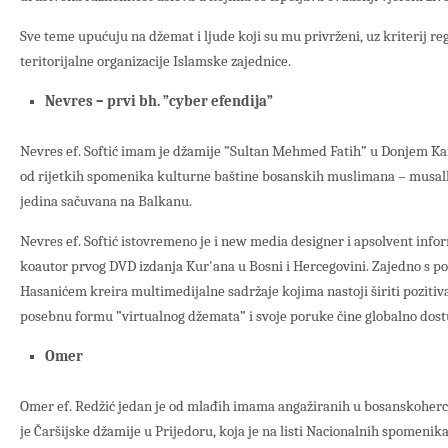
Sve teme upućuju na džemat i ljude koji su mu privrženi, uz kriterij reg
teritorijalne organizacije Islamske zajednice.
Nevres – prvi bh. ”cyber efendija”
Nevres ef. Softić imam je džamije ”Sultan Mehmed Fatih” u Donjem Ka
od rijetkih spomenika kulturne baštine bosanskih muslimana – musal
jedina sačuvana na Balkanu.
Nevres ef. Softić istovremeno je i new media designer i apsolvent infor
koautor prvog DVD izdanja Kur'ana u Bosni i Hercegovini. Zajedno s
Hasanićem kreira multimedijalne sadržaje kojima nastoji širiti pozitiv
posebnu formu ”virtualnog džemata” i svoje poruke čine globalno dos
Omer
Omer ef. Redžić jedan je od mlađih imama angažiranih u bosanskoher
je Čaršijske džamije u Prijedoru, koja je na listi Nacionalnih spomenik