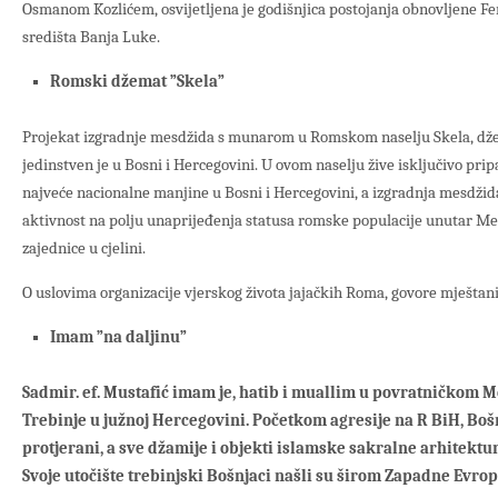
Osmanom Kozlićem, osvijetljena je godišnjica postojanja obnovljene Fe
središta Banja Luke.
Romski džemat ”Skela”
Projekat izgradnje mesdžida s munarom u Romskom naselju Skela, dže
jedinstven je u Bosni i Hercegovini. U ovom naselju žive isključivo pri
najveće nacionalne manjine u Bosni i Hercegovini, a izgradnja mesdži
aktivnost na polju unaprijeđenja statusa romske populacije unutar Med
zajednice u cjelini.
O uslovima organizacije vjerskog života jajačkih Roma, govore mještan
Imam ”na daljinu”
Sadmir. ef. Mustafić imam je, hatib i muallim u povratničkom 
Trebinje u južnoj Hercegovini. Početkom agresije na R BiH, Boš
protjerani, a sve džamije i objekti islamske sakralne arhitektur
Svoje utočište trebinjski Bošnjaci našli su širom Zapadne Evrop