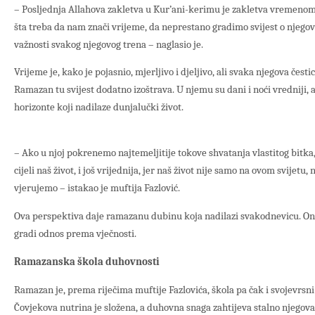
– Posljednja Allahova zakletva u Kur’ani-kerimu je zakletva vremeno
šta treba da nam znači vrijeme, da neprestano gradimo svijest o njeg
važnosti svakog njegovog trena – naglasio je.
Vrijeme je, kako je pojasnio, mjerljivo i djeljivo, ali svaka njegova čes
Ramazan tu svijest dodatno izoštrava. U njemu su dani i noći vredniji, 
horizonte koji nadilaze dunjalučki život.
– Ako u njoj pokrenemo najtemeljitije tokove shvatanja vlastitog bitka,
cijeli naš život, i još vrijednija, jer naš život nije samo na ovom svijetu, n
vjerujemo – istakao je muftija Fazlović.
Ova perspektiva daje ramazanu dubinu koja nadilazi svakodnevicu. On 
gradi odnos prema vječnosti.
Ramazanska škola duhovnosti
Ramazan je, prema riječima muftije Fazlovića, škola pa čak i svojevrsn
Čovjekova nutrina je složena, a duhovna snaga zahtijeva stalno njegova