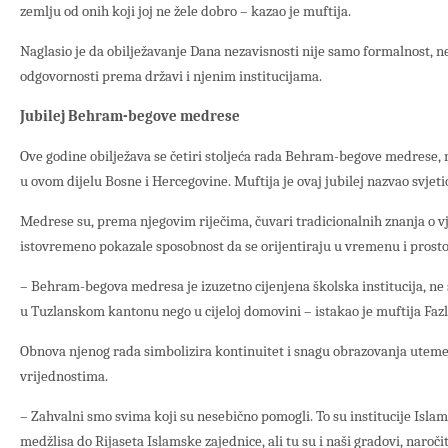
zemlju od onih koji joj ne žele dobro – kazao je muftija.
Naglasio je da obilježavanje Dana nezavisnosti nije samo formalnost, ne
odgovornosti prema državi i njenim institucijama.
Jubilej Behram-begove medrese
Ove godine obilježava se četiri stoljeća rada Behram-begove medrese, n
u ovom dijelu Bosne i Hercegovine. Muftija je ovaj jubilej nazvao svje
Medrese su, prema njegovim riječima, čuvari tradicionalnih znanja o vjer
istovremeno pokazale sposobnost da se orijentiraju u vremenu i prosto
– Behram-begova medresa je izuzetno cijenjena školska institucija, ne
u Tuzlanskom kantonu nego u cijeloj domovini – istakao je muftija Fazl
Obnova njenog rada simbolizira kontinuitet i snagu obrazovanja uteme
vrijednostima.
– Zahvalni smo svima koji su nesebično pomogli. To su institucije Isla
medžlisa do Rijaseta Islamske zajednice, ali tu su i naši gradovi, naroč