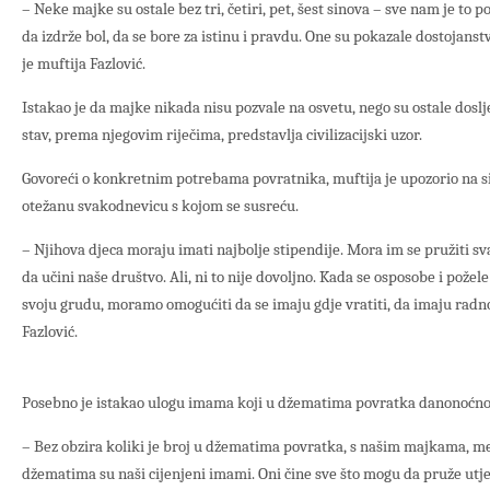
– Neke majke su ostale bez tri, četiri, pet, šest sinova – sve nam je to 
da izdrže bol, da se bore za istinu i pravdu. One su pokazale dostojanst
je muftija Fazlović.
Istakao je da majke nikada nisu pozvale na osvetu, nego su ostale doslj
stav, prema njegovim riječima, predstavlja civilizacijski uzor.
Govoreći o konkretnim potrebama povratnika, muftija je upozorio na s
otežanu svakodnevicu s kojom se susreću.
– Njihova djeca moraju imati najbolje stipendije. Mora im se pružiti sva
da učini naše društvo. Ali, ni to nije dovoljno. Kada se osposobe i pože
svoju grudu, moramo omogućiti da se imaju gdje vratiti, da imaju radno
Fazlović.
Posebno je istakao ulogu imama koji u džematima povratka danonoćno
– Bez obzira koliki je broj u džematima povratka, s našim majkama, 
džematima su naši cijenjeni imami. Oni čine sve što mogu da pruže ut