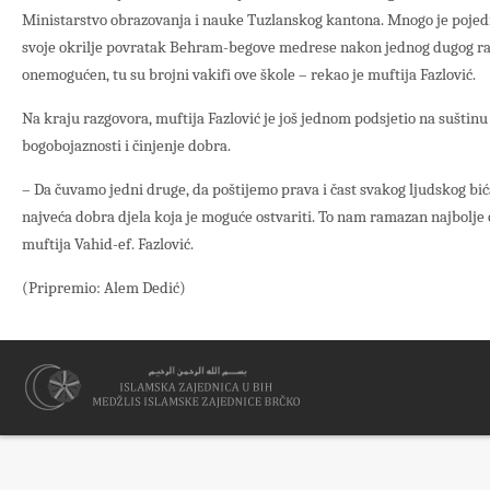
Ministarstvo obrazovanja i nauke Tuzlanskog kantona. Mnogo je pojedin
svoje okrilje povratak Behram-begove medrese nakon jednog dugog raz
onemogućen, tu su brojni vakifi ove škole – rekao je muftija Fazlović.
Na kraju razgovora, muftija Fazlović je još jednom podsjetio na suštinu
bogobojaznosti i činjenje dobra.
– Da čuvamo jedni druge, da poštijemo prava i čast svakog ljudskog bi
najveća dobra djela koja je moguće ostvariti. To nam ramazan najbolje 
muftija Vahid-ef. Fazlović.
(Pripremio: Alem Dedić)