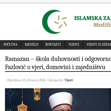
POČETNA
MEDŽLIS
KONTAKTI
VIJESTI
VIJESTI IZ DŽE
Ramazan – škola duhovnosti i odgovorno
Fazlović o vjeri, domovini i zajedništvu
Objavljeno 18. februara 2026. | Kategorija:
Vijesti