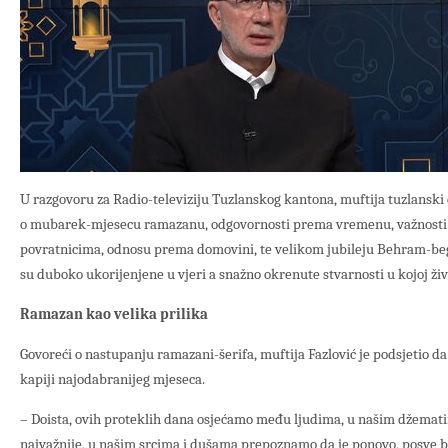
U razgovoru za Radio-televiziju Tuzlanskog kantona, muftija tuzlanski d
o mubarek-mjesecu ramazanu, odgovornosti prema vremenu, važnosti z
povratnicima, odnosu prema domovini, te velikom jubileju Behram-b
su duboko ukorijenjene u vjeri a snažno okrenute stvarnosti u kojoj ži
Ramazan kao velika prilika
Govoreći o nastupanju ramazani-šerifa, muftija Fazlović je podsjetio d
kapiji najodabranijeg mjeseca.
– Doista, ovih proteklih dana osjećamo među ljudima, u našim džemati
najvažnije, u našim srcima i dušama prepoznamo da je ponovo, posve bl