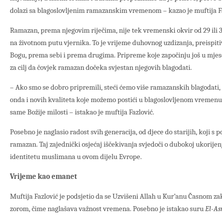
dolazi sa blagoslovljenim ramazanskim vremenom – kazao je muftija Fa
Ramazan, prema njegovim riječima, nije tek vremenski okvir od 29 ili 
na životnom putu vjernika. To je vrijeme duhovnog uzdizanja, preispit
Bogu, prema sebi i prema drugima. Pripreme koje započinju još u mje
za cilj da čovjek ramazan dočeka svjestan njegovih blagodati.
– Ako smo se dobro pripremili, steći ćemo više ramazanskih blagodati, n
onda i novih kvaliteta koje možemo postići u blagoslovljenom vremenu
same Božije milosti – istakao je muftija Fazlović.
Posebno je naglasio radost svih generacija, od djece do starijih, koji
ramazan. Taj zajednički osjećaj iščekivanja svjedoči o dubokoj ukorije
identitetu muslimana u ovom dijelu Evrope.
Vrijeme kao emanet
Muftija Fazlović je podsjetio da se Uzvišeni Allah u Kur’anu Časnom z
zorom, čime naglašava važnost vremena. Posebno je istakao suru
El-As