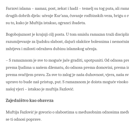
Farzovi islama – namaz, post, zekat i hadž – temelj su tog puta, ali ra
drugih dobrih djela: učenje Kur’ana, čuvanje rodbinskih veza, brigu o ro
su to, kako je Muftija istakao, ogranci ibadeta.
Bogobojaznost je krajnji cilj posta. U tom smislu ramazan traži discipl
razumijevanje za ljudsku slabost, dajući olakšice bolesnima i nemoćn
zahtjeva i milosti odražava dubinu islamskog učenja.
– S ramazanom je sve to moguće jače graditi, upotpuniti. Od odnosa pr
prema ljudima u našem džematu, do odnosa prema domovini, prema ins
prema svačijem pravu. Za sve to zalog je naša duhovnost, vjera, naša svi
upravo to bude naš pristup, put. S ramazanom je doista moguće visoko s
našoj vjeri – istakao je muftija Fazlović.
Zajedništvo kao obaveza
Muftija Fazlović je govorio o slabostima u međusobnim odnosima među
se ti odnosi poprave.