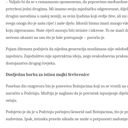
– Valjalo bi da se s ramazanom opomenemo, da popravimo međusobne
privrženi jedni drugima. Mi imamo svoju zajedničku odgovornost, dijel
drugim narodima u našoj zemlji, sa svim ljudima koji ovdje žive, ali m
svega onoga što je naša riječ i naše djelo. Morali bismo imati mnogo viš
koju izgovaramo. Naše riječi moraju biti istinite i iskrene. To ne znači 
nećemo ukazati na ono što je loše postupanje – poručio je.
Pojam džemata podsjeća da nijedna generacija muslimana nije oslobođ
zajednicu. Zajedništvo nije apstraktna ideja, nego svakodnevna praksa 
dostojanstva drugog čovjeka.
Dosljedna borba za istinu majki Srebrenice
Poseban dio razgovora bio je posvećen Bošnjacima koji su se vratili na s
naročito u Podrinju. Muftija je naglasio da je povratak ispunjenje dijela 
ostaju.
Podsjetio je da je u Podrinju počinjen Genocid nad Bošnjacima, što j
sudovima. Ipak, istinska pravda nikada ne može u potpunosti nadomjest