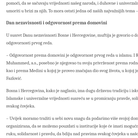
pomoći, da se sačuvaju vrijednosti našeg naroda, i duhovne i univerzal
umoriti u brizi za njih. To mora ostati jedna od naših najvažnijih tema –
Dan nezavisnosti i odgovornost prema domovini
U susret Danu nezavisnosti Bosne i Hercegovine, muftija je govorio o 
odgovornosti prvog reda.
– Odgovornost prema domovini je odgovornost prvog reda u islamu. I K
Muhammed, a.s., posebno je njegovao tu svoju privrženost prema rodn
kao i prema Medini u kojoj je proveo značajan dio svog života, u kojoj j
Fazlović.
Bosna i Hercegovina, kako je naglasio, ima dugu državnu tradiciju i isku
Islamske i univerzalne vrijednosti susreću se u promicanju pravde, soli
svakog čovjeka.
– Uvijek moramo tražiti u sebi novu snagu da podarimo više svojoj do
organizirana, da se možemo pouzdati u institucije koje će imati mogućn
ruku, solidarnost i pravdu, da bdiju nad pravima svakog čovjeka u našo