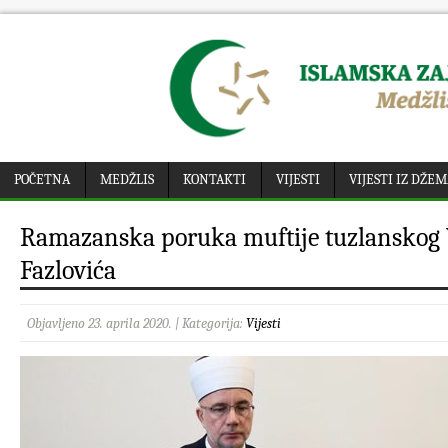
POČETNA
MEDŽLIS
KONTAKTI
VIJESTI
VIJESTI IZ DŽE
Ramazanska poruka muftije tuzlanskog 
Fazlovića
Objavljeno 23. aprila 2020. | Kategorija:
Vijesti