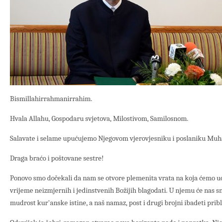
Bismillahirrahmanirrahim.
Hvala Allahu, Gospodaru svjetova, Milostivom, Samilosnom.
Salavate i selame upućujemo Njegovom vjerovjesniku i poslaniku Mu
Draga braćo i poštovane sestre!
Ponovo smo dočekali da nam se otvore plemenita vrata na koja ćemo u
vrijeme neizmjernih i jedinstvenih Božijih blagodati. U njemu će nas s
mudrost kur'anske istine, a naš namaz, post i drugi brojni ibadeti pribl