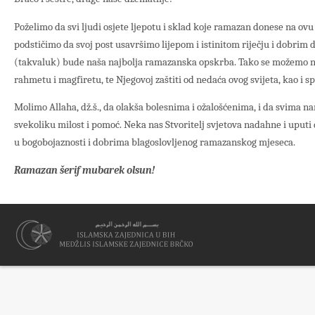
Poželimo da svi ljudi osjete ljepotu i sklad koje ramazan donese na o
podstičimo da svoj post usavršimo lijepom i istinitom riječju i dobrim
(takvaluk) bude naša najbolja ramazanska opskrba. Tako se možemo na
rahmetu i magfiretu, te Njegovoj zaštiti od nedaća ovog svijeta, kao i s
Molimo Allaha, dž.š., da olakša bolesnima i ožalošćenima, i da svima 
svekoliku milost i pomoć. Neka nas Stvoritelj svjetova nadahne i uput
u bogobojaznosti i dobrima blagoslovljenog ramazanskog mjeseca.
Ramazan šerif mubarek olsun!