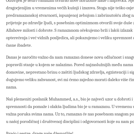
Oduvijek je šehri-ramazan otvarao nove horizonte nade i napretka. Njeg
dragocjenijim u vremenima većih kušnji i izazova. Stoga nije teško osje
predramazanskoj stvarnosti, ispunjenoj zebnjom i zabrinutošću zbog nag
prijetnje po zdravlje ljudi, s posebnim optimizmom otvorili svoje duše
Allahove milosti i dobrote. S ramazanom očekujemo brži i lakši izlazak
opterećenja i već vidnih posljedica, ali pokazujemo i veliku spremnost
časne ibadete.
Danas je naročito važno da nam ramazan donese novu odlučnost i snag
popravili stanje u kojem se nalazimo. Pored najzaslužnijih među nama k
domovine, neprestano brinu o zaštiti ljudskog zdravlja, egzistenciji i s
dugujemo veliku zahvanost, svi mi ćemo zajedno morati daleko više čin
nama.
Naš plemeniti poslanik Muhammed, a.s., bio je najveći uzor u dobroti i
spremnosti da pomaže i olakša ljudima bio je u ramazanu. U vremenu 
važna poruka svima nama. Uz to, ramazan će nas posebnom snagom posta
u našoj porodičnoj i društvenoj disciplini i odgovornosti koje su nam p
Braćo i sestre, drage naše džematlije!