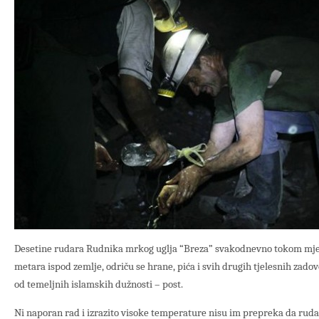
Desetine rudara Rudnika mrkog uglja “Breza” svakodnevno tokom mje
metara ispod zemlje, odriču se hrane, pića i svih drugih tjelesnih zadov
od temeljnih islamskih dužnosti – post.
Ni naporan rad i izrazito visoke temperature nisu im prepreka da ruda