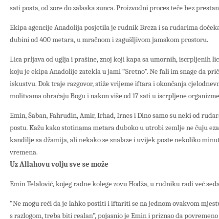
sati posta, od zore do zalaska sunca. Proizvodni proces teče bez presta
Ekipa agencije Anadolija posjetila je rudnik Breza i sa rudarima dočeka
dubini od 400 metara, u mračnom i zagušljivom jamskom prostoru.
Lica prljava od uglja i prašine, znoj koji kapa sa umornih, iscrpljenih lic
koju je ekipa Anadolije zatekla u jami “Sretno”. Ne fali im snage da 
iskustvu. Dok traje razgovor, stiže vrijeme iftara i okončanja cjelodnev
molitvama obraćaju Bogu i nakon više od 17 sati u iscrpljene organizme
Emin, Šaban, Fahrudin, Amir, Irhad, Irnes i Dino samo su neki od rudar
postu. Kažu kako stotinama metara duboko u utrobi zemlje ne čuju ezan, 
kandilje sa džamija, ali nekako se snalaze i uvijek poste nekoliko min
vremena.
Uz Allahovu volju sve se može
Emin Telalović, kojeg radne kolege zovu Hodža, u rudniku radi već sed
“Ne mogu reći da je lahko postiti i iftariti se na jednom ovakvom mjestu
s razlogom, treba biti realan”, pojasnio je Emin i priznao da povremeno 