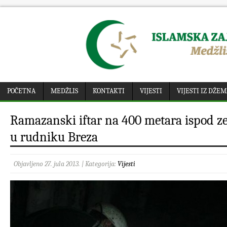
POČETNA
MEDŽLIS
KONTAKTI
VIJESTI
VIJESTI IZ DŽE
Ramazanski iftar na 400 metara ispod z
u rudniku Breza
Objavljeno 27. jula 2013. | Kategorija:
Vijesti