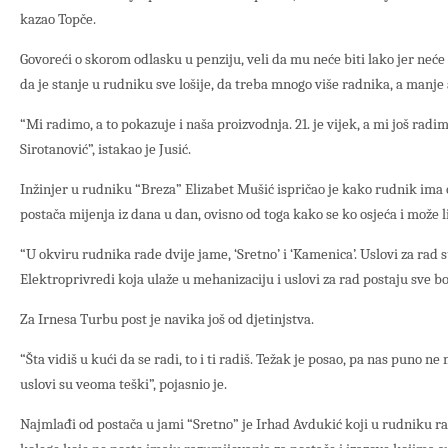
kazao Topče.
Govoreći o skorom odlasku u penziju, veli da mu neće biti lako jer neće 
da je stanje u rudniku sve lošije, da treba mnogo više radnika, a manje
“Mi radimo, a to pokazuje i naša proizvodnja. 21. je vijek, a mi još radim
Sirotanović”, istakao je Jusić.
Inžinjer u rudniku “Breza” Elizabet Mušić ispričao je kako rudnik ima 
postača mijenja iz dana u dan, ovisno od toga kako se ko osjeća i može li
“U okviru rudnika rade dvije jame, ‘Sretno’ i ‘Kamenica’. Uslovi za rad s
Elektroprivredi koja ulaže u mehanizaciju i uslovi za rad postaju sve bol
Za Irnesa Turbu post je navika još od djetinjstva.
“Šta vidiš u kući da se radi, to i ti radiš. Težak je posao, pa nas puno ne
uslovi su veoma teški”, pojasnio je.
Najmlađi od postača u jami “Sretno” je Irhad Avdukić koji u rudniku rad