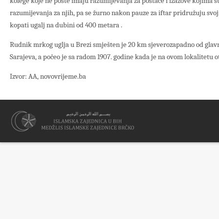
kolege koje ne poste imaju razumijevanja za postače i izazove kojima su 
razumijevanja za njih, pa se žurno nakon pauze za iftar pridružuju svo
kopati ugalj na dubini od 400 metara .
Rudnik mrkog uglja u Brezi smješten je 20 km sjeverozapadno od glav
Sarajeva, a počeo je sa radom 1907. godine kada je na ovom lokalitetu o
Izvor: AA, novovrijeme.ba