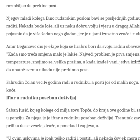
razmišljao da prekine post.
Njegov mlađi kolega Dino rudarskim poslom bavi se posljednjih godinu 
raditi. Nekada bude loše, ali uz neku dobru volju i vjeru u dragog Allaha 
pojasnio da je više žedan nego gladan, jer je u jami izuzetno vruće i rud
Amir Beganović dio je ekipe koja se hrabro bori da svoju radnu obavez
“Kada smo treća smjena malo je lakše. Najveći problem je prva smjena.
temperature, znojimo se, velika prašina, a kada izađeš vani, jedva izdrž
da unatoč svemu nikada nije prekinuo post.
Fahrudin Čolan već 14 godina radi u rudniku, a posti još od malih nogu
kuće.
Iftar u rudniku poseban doživljaj
Šaban Jusić, kojeg kolege od milja zovu Topče, do kraja ove godine bi, s
u penziju. Za njega je je iftar u rudniku poseban doživljaj. Trenutak za
prilika da se vesele, druže, a ponekad i zapjevaju.
“U ovim uslovima je ipak teško raditi i postiti, ali nekada čovjek mora m