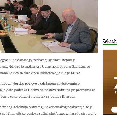
Zekat.b
cegovini na današnjoj redovnoj sjednici, kojom je
avazović, dao je saglasnost Upravnom odboru Gazi Husrev-
ana Lavića za direktora Biblioteke, javila je MINA.
prave za vjerske poslove o održanom savjetovanju o
a je data podrška Upravi da nastavi raditi na pripremama za
emu će se održati i tematska sjednica Rijaseta.
održanog Kolokvija o strategiji ekonomskog poslovanja, te je
 i finansijske poslove sačini platformu za izradu strategije