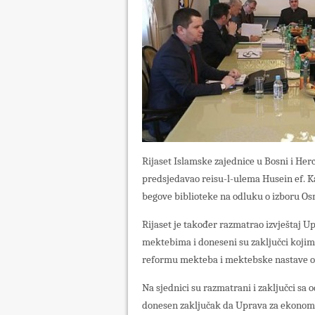
Rijaset Islamske zajednice u Bosni i Her
predsjedavao reisu-l-ulema Husein ef. K
begove biblioteke na odluku o izboru Osm
Rijaset je također razmatrao izvještaj U
mektebima i doneseni su zaključci kojim
reformu mekteba i mektebske nastave o č
Na sjednici su razmatrani i zaključci sa 
donesen zaključak da Uprava za ekonomske