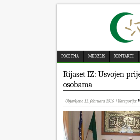
POČETNA
MEDŽLIS
KONTAKTI
Rijaset IZ: Usvojen pri
osobama
Objavljeno 11. februara 2016. | Kategorija:
V