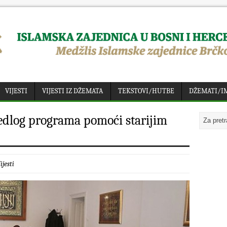
VIJESTI
VIJESTI IZ DŽEMATA
TEKSTOVI/HUTBE
DŽEMATI/I
jedlog programa pomoći starijim
ijesti