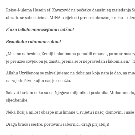
Reisu-l-ulema Husein ef. Kavazović na početku današnjeg zasjedanja S
obratio se sabornicima. MINA u cijelosti prenosi obražanje reisu-l-ule
E`uzu billahi mineššejtanirradžim!
Bismillahirrahmanirrahim!
„Mi smo nebesima, Zemlji i planinama ponudili emanet, pa su se sustegl
je preuzeo čovjek on je, zaista, prema sebi nepravedan i lakomislen.“ (
Allahu Uzvišenom se zahvaljujemo na dobrima koja nam je dao, na mud
na zajedništvu kojim nas je osnažio.
Salavat i selam neka su na Njegova miljenika i poslanika Muhammeda,
sljedbenike.
Neka Božija milost obaspe muslimane u svijetu i našoj domovini i naše
Draga braćo i sestre, poštovani sabornici, dragi prijatelji!