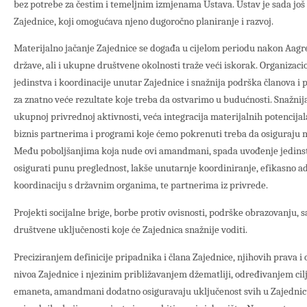
bez potrebe za čestim i temeljnim izmjenama Ustava. Ustav je sada još 
Zajednice, koji omogućava njeno dugoročno planiranje i razvoj.
Materijalno jačanje Zajednice se događa u cijelom periodu nakon Aagr
države, ali i ukupne društvene okolnosti traže veći iskorak. Organizacio
jedinstva i koordinacije unutar Zajednice i snažnija podrška članova i
za znatno veće rezultate koje treba da ostvarimo u budućnosti. Snažnija
ukupnoj privrednoj aktivnosti, veća integracija materijalnih potencija
biznis partnerima i programi koje ćemo pokrenuti treba da osiguraju m
Među poboljšanjima koja nude ovi amandmani, spada uvođenje jedinstv
osigurati punu preglednost, lakše unutarnje koordiniranje, efikasno adm
koordinaciju s državnim organima, te partnerima iz privrede.
Projekti socijalne brige, borbe protiv ovisnosti, podrške obrazovanju,
društvene uključenosti koje će Zajednica snažnije voditi.
Preciziranjem definicije pripadnika i člana Zajednice, njihovih prava i
nivoa Zajednice i njezinim približavanjem džematliji, određivanjem ci
emaneta, amandmani dodatno osiguravaju uključenost svih u Zajednicu