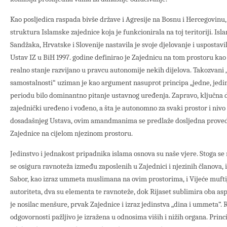
Kao posljedica raspada bivše države i Agresije na Bosnu i Hercegovinu, 
struktura Islamske zajednice koja je funkcionirala na toj teritoriji. Is
Sandžaka, Hrvatske i Slovenije nastavila je svoje djelovanje i uspostav
Ustav IZ u BiH 1997. godine definirao je Zajednicu na tom prostoru kao „
realno stanje razvijano u pravcu autonomije nekih dijelova. Takozvani 
samostalnosti“ uziman je kao argument nasuprot principa „jedne, jedin
periodu bilo dominantno pitanje ustavnog uređenja. Zapravo, ključna d
zajednički uređeno i vođeno, a šta je autonomno za svaki prostor i nivo
dosadašnjeg Ustava, ovim amandmanima se predlaže dosljedna provedb
Zajednice na cijelom njezinom prostoru.
Jedinstvo i jednakost pripadnika islama osnova su naše vjere. Stoga se
se osigura ravnoteža između zaposlenih u Zajednici i njezinih članova,
Sabor, kao izraz ummeta muslimana na ovim prostorima, i Vijeće mufti
autoriteta, dva su elementa te ravnoteže, dok Rijaset sublimira oba as
je nosilac menšure, prvak Zajednice i izraz jedinstva „dina i ummeta“. 
odgovornosti pažljivo je izražena u odnosima viših i nižih organa. Princi