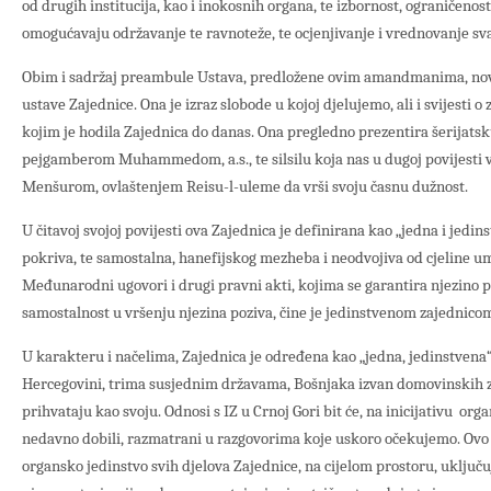
od drugih institucija, kao i inokosnih organa, te izbornost, ograničeno
omogućavaju održavanje te ravnoteže, te ocjenjivanje i vrednovanje sva
Obim i sadržaj preambule Ustava, predložene ovim amandmanima, novo
ustave Zajednice. Ona je izraz slobode u kojoj djelujemo, ali i svijesti o
kojim je hodila Zajednica do danas. Ona pregledno prezentira šerijats
pejgamberom Muhammedom, a.s., te silsilu koja nas u dugoj povijesti ve
Menšurom, ovlaštenjem Reisu-l-uleme da vrši svoju časnu dužnost.
U čitavoj svojoj povijesti ova Zajednica je definirana kao „jedna i jedin
pokriva, te samostalna, hanefijskog mezheba i neodvojiva od cjeline 
Međunarodni ugovori i drugi pravni akti, kojima se garantira njezino p
samostalnost u vršenju njezina poziva, čine je jedinstvenom zajednico
U karakteru i načelima, Zajednica je određena kao „jedna, jedinstvena
Hercegovini, trima susjednim državama, Bošnjaka izvan domovinskih ze
prihvataju kao svoju. Odnosi s IZ u Crnoj Gori bit će, na inicijativu org
nedavno dobili, razmatrani u razgovorima koje uskoro očekujemo. Ov
organsko jedinstvo svih djelova Zajednice, na cijelom prostoru, uključuj