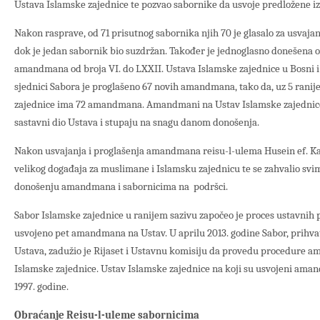
Ustava Islamske zajednice te pozvao sabornike da usvoje predložene i
Nakon rasprave, od 71 prisutnog sabornika njih 70 je glasalo za usva
dok je jedan sabornik bio suzdržan. Također je jednoglasno donešena 
amandmana od broja VI. do LXXII. Ustava Islamske zajednice u Bosni i
sjednici Sabora je proglašeno 67 novih amandmana, tako da, uz 5 ranije
zajednice ima 72 amandmana. Amandmani na Ustav Islamske zajednice 
sastavni dio Ustava i stupaju na snagu danom donošenja.
Nakon usvajanja i proglašenja amandmana reisu-l-ulema Husein ef. Kav
velikog događaja za muslimane i Islamsku zajednicu te se zahvalio svima
donošenju amandmana i sabornicima na podršci.
Sabor Islamske zajednice u ranijem sazivu započeo je proces ustavnih p
usvojeno pet amandmana na Ustav. U aprilu 2013. godine Sabor, prihva
Ustava, zadužio je Rijaset i Ustavnu komisiju da provedu procedure
Islamske zajednice. Ustav Islamske zajednice na koji su usvojeni am
1997. godine.
Obraćanje Reisu-l-uleme sabornicima