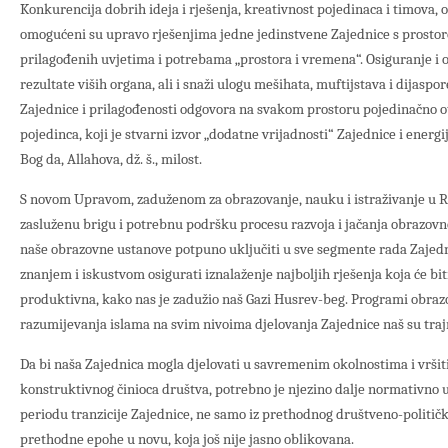
Konkurencija dobrih ideja i rješenja, kreativnost pojedinaca i timova,
omogućeni su upravo rješenjima jedne jedinstvene Zajednice s prostor
prilagođenih uvjetima i potrebama „prostora i vremena“. Osiguranje i
rezultate viših organa, ali i snaži ulogu mešihata, muftijstava i dijasp
Zajednice i prilagođenosti odgovora na svakom prostoru pojedinačno o
pojedinca, koji je stvarni izvor „dodatne vrijadnosti“ Zajednice i ener
Bog da, Allahova, dž. š., milost.
S novom Upravom, zaduženom za obrazovanje, nauku i istraživanje u Ri
zasluženu brigu i potrebnu podršku procesu razvoja i jačanja obrazovn
naše obrazovne ustanove potpuno uključiti u sve segmente rada Zajedni
znanjem i iskustvom osigurati iznalaženje najboljih rješenja koja će bit
produktivna, kako nas je zadužio naš Gazi Husrev-beg. Programi obrazo
razumijevanja islama na svim nivoima djelovanja Zajednice naš su trajn
Da bi naša Zajednica mogla djelovati u savremenim okolnostima i vršit
konstruktivnog činioca društva, potrebno je njezino dalje normativno u
periodu tranzicije Zajednice, ne samo iz prethodnog društveno-političk
prethodne epohe u novu, koja još nije jasno oblikovana.