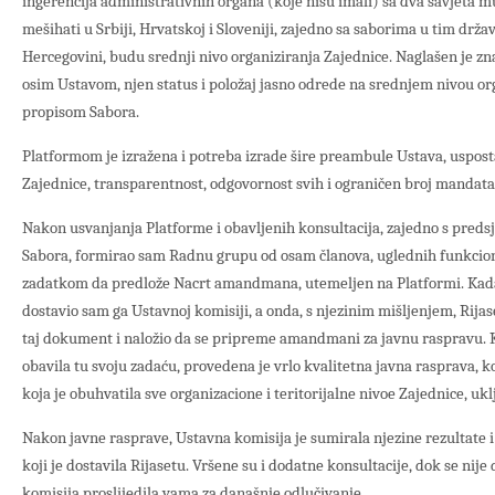
ingerencija administrativnih organa (koje nisu imali) sa dva savjeta mu
mešihati u Srbiji, Hrvatskoj i Sloveniji, zajedno sa saborima u tim drža
Hercegovini, budu srednji nivo organiziranja Zajednice. Naglašen je zna
osim Ustavom, njen status i položaj jasno odrede na srednjem nivou o
propisom Sabora.
Platformom je izražena i potreba izrade šire preambule Ustava, uspost
Zajednice, transparentnost, odgovornost svih i ograničen broj mandat
Nakon usvanjanja Platforme i obavljenih konsultacija, zajedno s pred
Sabora, formirao sam Radnu grupu od osam članova, uglednih funkcione
zadatkom da predlože Nacrt amandmana, utemeljen na Platformi. Kada 
dostavio sam ga Ustavnoj komisiji, a onda, s njezinim mišljenjem, Rijase
taj dokument i naložio da se pripreme amandmani za javnu raspravu. 
obavila tu svoju zadaću, provedena je vrlo kvalitetna javna rasprava, ko
koja je obuhvatila sve organizacione i teritorijalne nivoe Zajednice, ukl
Nakon javne rasprave, Ustavna komisija je sumirala njezine rezultate 
koji je dostavila Rijasetu. Vršene su i dodatne konsultacije, dok se nije
komisija proslijedila vama za današnje odlučivanje.