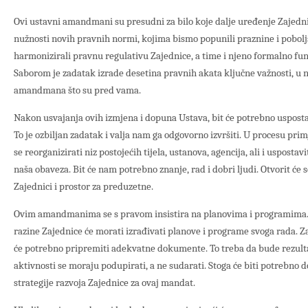
Ovi ustavni amandmani su presudni za bilo koje dalje uređenje Zajednic
nužnosti novih pravnih normi, kojima bismo popunili praznine i pobolj
harmonizirali pravnu regulativu Zajednice, a time i njeno formalno fu
Saborom je zadatak izrade desetina pravnih akata ključne važnosti, u n
amandmana što su pred vama.
Nakon usvajanja ovih izmjena i dopuna Ustava, bit će potrebno uspostav
To je ozbiljan zadatak i valja nam ga odgovorno izvršiti. U procesu p
se reorganizirati niz postojećih tijela, ustanova, agencija, ali i uspostav
naša obaveza. Bit će nam potrebno znanje, rad i dobri ljudi. Otvorit ć
Zajednici i prostor za preduzetne.
Ovim amandmanima se s pravom insistira na planovima i programima. T
razine Zajednice će morati izrađivati planove i programe svoga rada. Z
će potrebno pripremiti adekvatne dokumente. To treba da bude rezulta
aktivnosti se moraju podupirati, a ne sudarati. Stoga će biti potrebno d
strategije razvoja Zajednice za ovaj mandat.