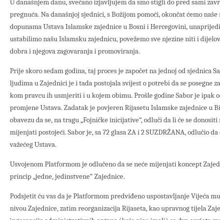
U današnjem danu, svečano izjavljujem da smo stigli do pred sami zav
pregnuća. Na današnjoj sjednici, s Božijom pomoći, okončat ćemo naše 
dopunama Ustava Islamske zajednice u Bosni i Hercegovini, unaprijedi
ustabilimo našu Islamsku zajednicu, povežemo sve njezine niti i dijelo
dobra i njegova zagovaranja i promoviranja.
Prije skoro sedam godina, taj proces je započet na jednoj od sjednica
ljudima u Zajednici je i tada postojala svijest o potrebi da se posegne 
kom pravcu ih usmjeriti i u kojem obimu. Prošle godine Sabor je ipak o
promjene Ustava. Zadatak je povjeren Rijasetu Islamske zajednice u Bi
obavezu da se, na tragu „Fojničke inicijative“, odluči da li će se donosi
mijenjati postojeći. Sabor je, sa 72 glasa ZA i 2 SUZDRŽANA, odlučio da 
važećeg Ustava.
Usvojenom Platformom je odlučeno da se neće mijenjati koncept Zajedn
princip „jedne, jedinstvene“ Zajednice.
Podsjetit ću vas da je Platformom predviđeno uspostavljanje Vijeća muf
nivou Zajednice, zatim reorganizacija Rijaseta, kao upravnog tijela Zaj