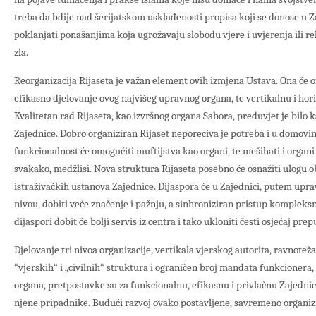
treba da bdije nad šerijatskom usklađenosti propisa koji se donose u 
poklanjati ponašanjima koja ugrožavaju slobodu vjere i uvjerenja ili rel
zla.
Reorganizacija Rijaseta je važan element ovih izmjena Ustava. Ona će 
efikasno djelovanje ovog najvišeg upravnog organa, te vertikalnu i ho
Kvalitetan rad Rijaseta, kao izvršnog organa Sabora, preduvjet je bil
Zajednice. Dobro organiziran Rijaset neporeciva je potreba i u domovini
funkcionalnost će omogućiti muftijstva kao organi, te mešihati i organi 
svakako, medžlisi. Nova struktura Rijaseta posebno će osnažiti ulogu o
istraživačkih ustanova Zajednice. Dijaspora će u Zajednici, putem upra
nivou, dobiti veće značenje i pažnju, a sinhroniziran pristup kompleks
dijaspori dobit će bolji servis iz centra i tako ukloniti česti osjećaj pre
Djelovanje tri nivoa organizacije, vertikala vjerskog autorita, ravnotež
“vjerskih“ i „civilnih“ struktura i ograničen broj mandata funkcionera, 
organa, pretpostavke su za funkcionalnu, efikasnu i privlačnu Zajednicu
njene pripadnike. Budući razvoj ovako postavljene, savremeno organiz