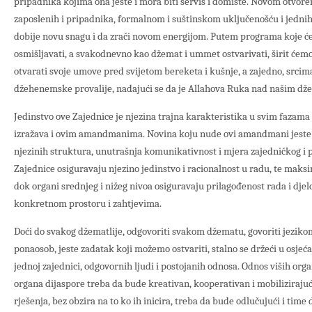
pripadnika kojima ona jeste i mora biti servis i domište. Novom otvo
zaposlenih i pripadnika, formalnom i suštinskom uključenošću i jednih 
dobije novu snagu i da zrači novom energijom. Putem programa koje će
osmišljavati, a svakodnevno kao džemat i ummet ostvarivati, širit ćem
otvarati svoje umove pred svijetom bereketa i kušnje, a zajedno, srci
džehenemske provalije, nadajući se da je Allahova Ruka nad našim d
Jedinstvo ove Zajednice je njezina trajna karakteristika u svim fazama 
izražava i ovim amandmanima. Novina koju nude ovi amandmani jeste 
njezinih struktura, unutrašnja komunikativnost i mjera zajedničkog i 
Zajednice osiguravaju njezino jedinstvo i racionalnost u radu, te maks
dok organi srednjeg i nižeg nivoa osiguravaju prilagođenost rada i dj
konkretnom prostoru i zahtjevima.
Doći do svakog džematlije, odgovoriti svakom džematu, govoriti jeziko
ponaosob, jeste zadatak koji možemo ostvariti, stalno se držeći u osjeć
jednoj zajednici, odgovornih ljudi i postojanih odnosa. Odnos viših orga
organa dijaspore treba da bude kreativan, kooperativan i mobilizirajući
rješenja, bez obzira na to ko ih inicira, treba da bude odlučujući i time