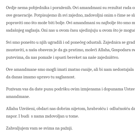
Ovdje nema pobjednika i poraženih. Ovi amandmani su rezultat rada oni
ove generacije. Potpisujemo ih svi zajedno, zadovoljni onim s čime se 
popraviti ono što može biti bolje. Ovi amandmani su najbolje što smo mo
sadašnjeg saglasja. Oni nas u ovom času ujedinjuju u ovom što je moguć
Svi smo ponešto u njih ugradili i od ponečeg odustali. Zajednica se gradi
zaustaviti, a naša obaveza je da ga pratimo, moleći Allaha, Gospodara s
putevima, da nas pomaže i spusti bereket na naše zajedništvo.
Ove amandmane smo mogli imati znatno ranije, ali bi nam nedostajala 
da danas imamo upravo tu saglasnost.
Pozivam vas da date punu podršku ovim izmjenama i dopunama Ustava 
amandmane.
Allahu Uzvišeni, obdari nas dobrim nijetom, hrabrošću i odlučnošću d
napor. I budi s nama zadovoljan u tome.
Zahvaljujem vam se svima na pažnji.