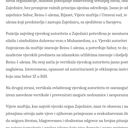
nivoa organizacije, odnosno postojanje simetričnog srednjeg nivoa, 
Zajednice, bez promjene važnih principa njezina određenja. Jasno je od
zajednice Sabor, Reisu-l-ulema, Rijaset, Vijeće muftija i Ustavni sud, te
ulema koji predstavlja i zastupa Zajednicu, sa sjedištem u Sarajevu.
Pozicija najvišeg vjerskog autoriteta u Zajednici potvrđena je menšuro
silsilu i simbolizira duhovnu vezu s Muhamedom, a.s. Vjerski autoritet 
činjenicom da muftije imenuje Reisu-l-ulema, a potvrđuje Sabor, te da
muderise vjerskih predmeta na islamskim učilištima imenuje i dodjelj
Reisu-l-ulema. Na ovaj način je vertikala vjerskog autoriteta jasno pos
naglašena. Istovremeno, opasnost od autoritarnosti je otklonjena ins
koju ima Sabor IZ u BiH.
Na drugoj strani, vertikala ovlaštenog vjerskog autoriteta će onemoguć
izvan navedene vertikale i prevenirati moguće nedoumice i nesporazume
Vijeće muftija, kao najviši vjerski organ Zajednice, imat će obavezu i
pitanjima učenja naše vjere i njihovom primjenom u svakodnevnom živo
da osigura životan, blagovremen i obuhvatan odgovor na brojna pitanja 
na pojave tumačenja i prakse islama koje nisu domaće i nama svojstven