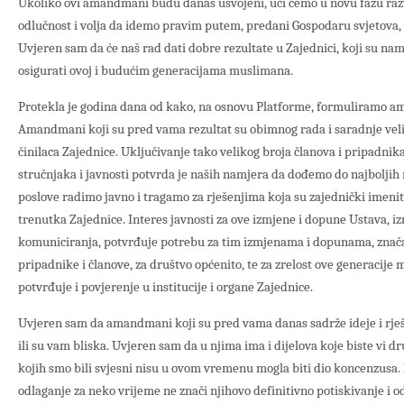
Ukoliko ovi amandmani budu danas usvojeni, ući ćemo u novu fazu razvo
odlučnost i volja da idemo pravim putem, predani Gospodaru svjetova,
Uvjeren sam da će naš rad dati dobre rezultate u Zajednici, koji su na
osigurati ovoj i budućim generacijama muslimana.
Protekla je godina dana od kako, na osnovu Platforme, formuliramo a
Amandmani koji su pred vama rezultat su obimnog rada i saradnje veliko
činilaca Zajednice. Uključivanje tako velikog broja članova i pripadnik
stručnjaka i javnosti potvrda je naših namjera da dođemo do najboljih r
poslove radimo javno i tragamo za rješenjima koja su zajednički imenit
trenutka Zajednice. Interes javnosti za ove izmjene i dopune Ustava, i
komuniciranja, potvrđuje potrebu za tim izmjenama i dopunama, znača
pripadnike i članove, za društvo općenito, te za zrelost ove generacije
potvrđuje i povjerenje u institucije i organe Zajednice.
Uvjeren sam da amandmani koji su pred vama danas sadrže ideje i rješ
ili su vam bliska. Uvjeren sam da u njima ima i dijelova koje biste vi dr
kojih smo bili svjesni nisu u ovom vremenu mogla biti dio koncenzusa
odlaganje za neko vrijeme ne znači njihovo definitivno potiskivanje i o