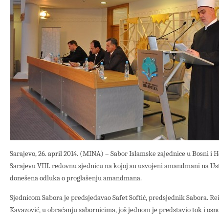
Sarajevo, 26. april 2014. (MINA) – Sabor Islamske zajednice u Bosni i 
Sarajevu VIII. redovnu sjednicu na kojoj su usvojeni amandmani na Ust
donešena odluka o proglašenju amandmana.
Sjednicom Sabora je predsjedavao Safet Softić, predsjednik Sabora. Re
Kavazović, u obraćanju sabornicima, još jednom je predstavio tok i osno