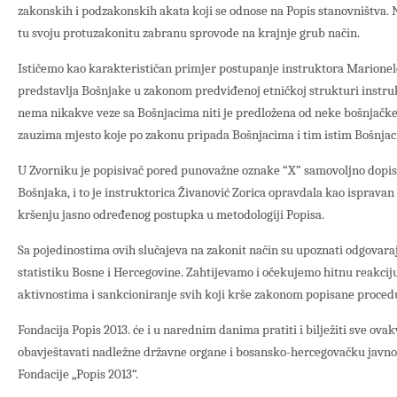
zakonskih i podzakonskih akata koji se odnose na Popis stanovništva. N
tu svoju protuzakonitu zabranu sprovode na krajnje grub način.
Ističemo kao karakterističan primjer postupanje instruktora Marione
predstavlja Bošnjake u zakonom predviđenoj etničkoj strukturi instru
nema nikakve veze sa Bošnjacima niti je predložena od neke bošnjačke as
zauzima mjesto koje po zakonu pripada Bošnjacima i tim istim Bošnjac
U Zvorniku je popisivač pored punovažne oznake “X” samovoljno dopisa
Bošnjaka, i to je instruktorica Živanović Zorica opravdala kao isprava
kršenju jasno određenog postupka u metodologiji Popisa.
Sa pojedinostima ovih slučajeva na zakonit način su upoznati odgovaraj
statistiku Bosne i Hercegovine. Zahtijevamo i očekujemo hitnu reakci
aktivnostima i sankcioniranje svih koji krše zakonom popisane proced
Fondacija Popis 2013. će i u narednim danima pratiti i bilježiti sve ovak
obavještavati nadležne državne organe i bosansko-hercegovačku javnost
Fondacije „Popis 2013“.