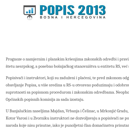
Prognoze o namjernim i planskim kršenjima zakonskih odredbi i pravi
štetu nesrpskog, a posebno bošnjačkog stanovništva u entitetu RS, već 
Popisivači i instruktori, koji su zaduženi i plaćeni, te pred zakonom od
obavljanje Popisa, u više sredina u RS-u otvoreno poduzimaju i odobrav
suprotnosti sa popisnom procedurom i zakonskim odredbama. Neophod
Općinskih popisnih komisija za sada izostaju.
U Banjalučkim naseljima Majdan, Vrbanja i Čelinac, u Mrkonjić Gradu,
Kotor Varosi i u Zvorniku instruktori ne dozvoljavaju a popisivači ne p
naroda koje nisu prisutne, iako je punoljetni član domaćinstva prisutan