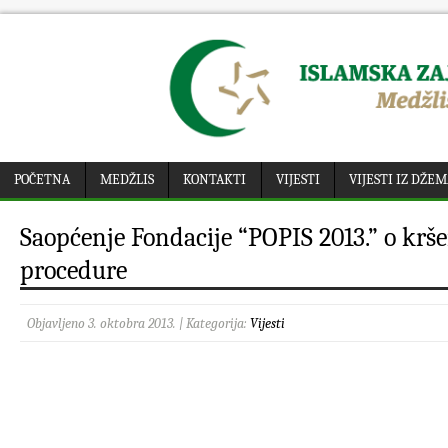
POČETNA
MEDŽLIS
KONTAKTI
VIJESTI
VIJESTI IZ DŽE
Saopćenje Fondacije “POPIS 2013.” o krš
procedure
Objavljeno 3. oktobra 2013. | Kategorija:
Vijesti