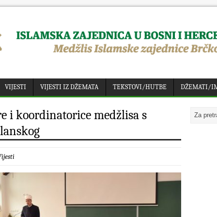
VIJESTI
VIJESTI IZ DŽEMATA
TEKSTOVI/HUTBE
DŽEMATI/I
e i koordinatorice medžlisa s
zlanskog
ijesti