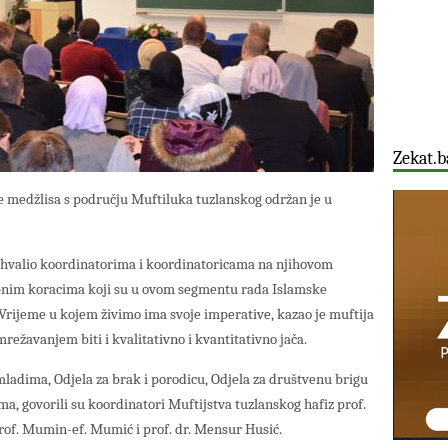
Zekat.b
e medžlisa s području Muftiluka tuzlanskog održan je u
 zahvalio koordinatorima i koordinatoricama na njihovom
upnim koracima koji su u ovom segmentu rada Islamske
Vrijeme u kojem živimo ima svoje imperative, kazao je muftija
mrežavanjem biti i kvalitativno i kvantitativno jača.
mladima, Odjela za brak i porodicu, Odjela za društvenu brigu
ma, govorili su koordinatori Muftijstva tuzlanskog hafiz prof.
rof. Mumin-ef. Mumić i prof. dr. Mensur Husić.