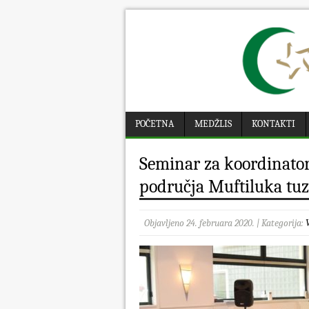
POČETNA
MEDŽLIS
KONTAKTI
Seminar za koordinator
područja Muftiluka tu
Objavljeno 24. februara 2020. | Kategorija:
V