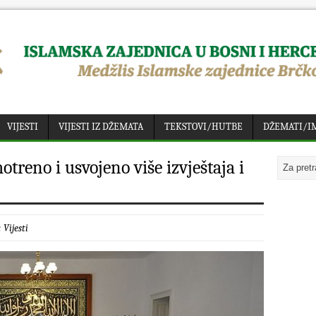
VIJESTI
VIJESTI IZ DŽEMATA
TEKSTOVI/HUTBE
DŽEMATI/I
treno i usvojeno više izvještaja i
:
Vijesti