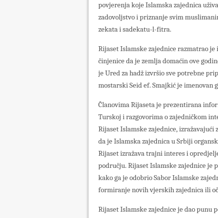
povjerenja koje Islamska zajednica uživ
zadovoljstvo i priznanje svim muslimani
zekata i sadekatu-l-fitra.
Rijaset Islamske zajednice razmatrao je i
činjenice da je zemlja domaćin ove godine
je Ured za hadž izvršio sve potrebne p
mostarski Seid ef. Smajkić je imenovan 
Članovima Rijaseta je prezentirana infor
Turskoj i razgovorima o zajedničkom inte
Rijaset Islamske zajednice, izražavajući
da je Islamska zajednica u Srbiji organsk
Rijaset izražava trajni interes i opredj
području. Rijaset Islamske zajednice je 
kako ga je odobrio Sabor Islamske zajedni
formiranje novih vjerskih zajednica ili o
Rijaset Islamske zajednice je dao punu 