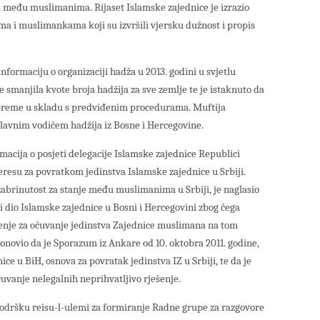
a među muslimanima. Rijaset Islamske zajednice je izrazio
ma i muslimankama koji su izvršili vjersku dužnost i propis
nformaciju o organizaciji hadža u 2013. godini u svjetlu
 smanjila kvote broja hadžija za sve zemlje te je istaknuto da
ripreme u skladu s predviđenim procedurama. Muftija
glavnim vodičem hadžija iz Bosne i Hercegovine.
macija o posjeti delegacije Islamske zajednice Republici
resu za povratkom jedinstva Islamske zajednice u Srbiji.
 zabrinutost za stanje među muslimanima u Srbiji, je naglasio
i dio Islamske zajednice u Bosni i Hercegovini zbog čega
eljenje za očuvanje jedinstva Zajednice muslimana na tom
ponovio da je Sporazum iz Ankare od 10. oktobra 2011. godine,
ce u BiH, osnova za povratak jedinstva IZ u Srbiji, te da je
čuvanje nelegalnih neprihvatljivo rješenje.
podršku reisu-l-ulemi za formiranje Radne grupe za razgovore