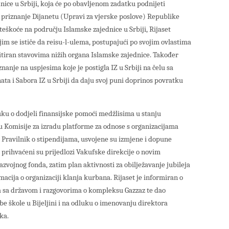
nice u Srbiji, koja će po obavljenom zadatku podnijeti
ći priznanje Dijanetu (Upravi za vjerske poslove) Republike
teškoće na području Islamske zajednice u Srbiji, Rijaset
jim se ističe da reisu-l-ulema, postupajući po svojim ovlastima
mitiran stavovima nižih organa Islamske zajednice. Također
nanje na uspjesima koje je postigla IZ u Srbiji na čelu sa
ta i Sabora IZ u Srbiji da daju svoj puni doprinos povratku
uku o dodjeli finansijske pomoći medžlisima u stanju
u Komisije za izradu platforme za odnose s organizacijama
 Pravilnik o stipendijama, usvojene su izmjene i dopune
prihvaćeni su prijedlozi Vakufske direkcije o novim
zvojnog fonda, zatim plan aktivnosti za obilježavanje jubileja
acija o organizaciji klanja kurbana. Rijaset je informiran o
a sa državom i razgovorima o kompleksu Gazzaz te dao
be škole u Bijeljini i na odluku o imenovanju direktora
ka.