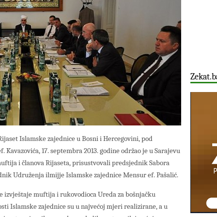
Zekat.b
ijaset Islamske zajednice u Bosni i Hercegovini, pod
. Kavazovića, 17. septembra 2013. godine održao je u Sarajevu
uftija i članova Rijaseta, prisustvovali predsjednik Sabora
ednik Udruženja ilmijje Islamske zajednice Mensur ef. Pašalić.
e izvještaje muftija i rukovodioca Ureda za bošnjačku
ti Islamske zajednice su u najvećoj mjeri realizirane, a u