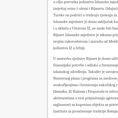
u cilju povratka jedinstva Islamske zajed
izvještaj reisu-l-ulemi i Rijasetu. Odaju
Turske na podršci u traženju rješenja za 
Islamske zajednice je donio zaključak ko
i u skladu s Ustavom IZ, ne može biti li
Rijaset Islamske zajednice je iskazao priz
svojim rukovodstvom i zatražio od Mešiha
jedinstva IZ u Srbiji.
U nastavku sjednice Rijaset je donio odl
finansijske potrebe i odluku o formiranj
islamskog određenja. Također je usvojen
Nastavnog plana i programa za medrese, 
uvakufljenjima i formiranju vakufskog ra
Glasnika, El-Kalema i Preporoda te inform
aktivnostima u vezi potpisivanja ugovor
saglasnosti za kupovinu objekta za potre
Instituta za proučavanje tradicije Bošnja