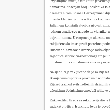
izvještajima muftija istaknuto je veliko 
namazima. Značajan broj uposlenika Isl
džemate širom Bosne i Hercegovine i dija
mjestu Aladže džamije u Foči, za koju se
žaljenjem konstatirajući da ni ovaj ramaz
jednom osudio sve napade na vjernike, a
bajram-namaz. U raspravi je ukazano na
zaključeno da im se pruži potrebna podršk
Husein ef. Kavazović izrazio je zadovol
zajednice, ističući važnost onoga što je 
muslimanima i muslimankama na povjere
Na sjednici je zaključeno da je za Rijase
Bošnjacima osporava pravo na nacionaln
Rijaset traži od svih nadležnih državni
učenicima Bošnjacima omogući njihovo 
Rukovodilac Ureda za zekat izvijestio je 
sadekatu-l-fitra. Istaknuto je da je pove