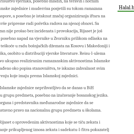
prisustvo vjernika, posebno mladih, na teravih i noćnim
Halal.
amske zajednice i muderrisa posjetili su tokom ramazana
spore, a posebno je istaknut značaj organiziranja iftara na
 vrše pripreme radi početka radova na njenoj obnovi. Sa
an nije prošao bez incidenata i provokacija, Rijaset je još
 posebno napad na vjernike u Zvorniku prilikom odlaska na
 teškoće u radu bošnjačkih džemata na Kosovu i Makedoniji i
a, osobito u distribuciji vjerske literature. Reisu-l-ulema
jstvo ukupno realiziranim ramazanskim aktivnostima Islamske
urađeno oko popisa stanovništva, te iskazao zahvalnost svim
nju koje imaju prema Islamskoj zajednici.
t Islamske zajednice neprihvatljivo da se danas u BiH
u grupu predmeta, posebno na izučavanje bosanskog jezika.
h organa i predstavnika međunarodne zajednice da se
ustavno pravo na nacionalnu grupu predmeta u školama.
Rijaset o sprovedenim aktivnostima koje se tiču zekata i
ćanje prikupljenog iznosa zekata i sadekatu-l-fitra pokazatelj