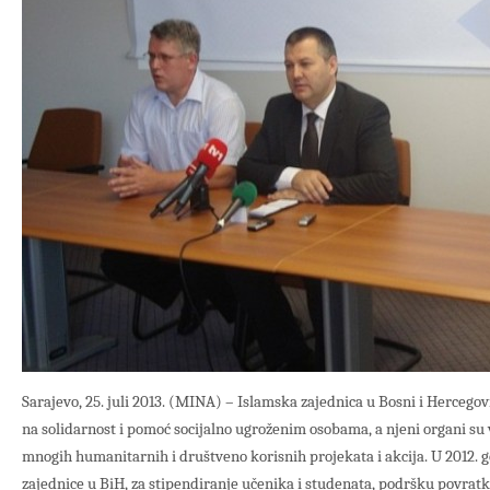
Sarajevo, 25. juli 2013. (MINA) – Islamska zajednica u Bosni i Herceg
na solidarnost i pomoć socijalno ugroženim osobama, a njeni organi su vrl
mnogih humanitarnih i društveno korisnih projekata i akcija. U 2012. 
zajednice u BiH, za stipendiranje učenika i studenata, podršku povratk