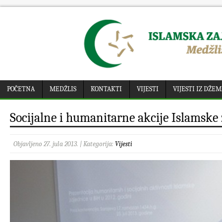
POČETNA
MEDŽLIS
KONTAKTI
VIJESTI
VIJESTI IZ DŽE
Socijalne i humanitarne akcije Islamske
Objavljeno 27. jula 2013. | Kategorija:
Vijesti