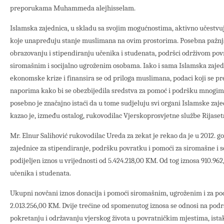
preporukama Muhammeda alejhisselam.
Islamska zajednica, u skladu sa svojim mogućnostima, aktivno učestvu
koje unapređuju stanje muslimana na ovim prostorima. Posebna pažnja
obrazovanju i stipendiranju učenika i studenata, podršci održivom pov
siromašnim i socijalno ugroženim osobama. Iako i sama Islamska zajedn
ekonomske krize i finansira se od priloga muslimana, podaci koji se p
naporima kako bi se obezbijedila sredstva za pomoć i podršku mnogim
posebno je značajno istaći da u tome sudjeluju svi organi Islamske zaj
kazao je, između ostalog, rukovodilac Vjerskoprosvjetne službe Rijaset
Mr. Elnur Salihović rukovodilac Ureda za zekat je rekao da je u 2012. g
zajednice za stipendiranje, podršku povratku i pomoći za siromašne i 
podijeljen iznos u vrijednosti od 5.424.218,00 KM. Od tog iznosa 910.96
učenika i studenata.
Ukupni novčani iznos donacija i pomoći siromašnim, ugroženim i za po
2.013.256,00 KM. Dvije trećine od spomenutog iznosa se odnosi na pod
pokretanju i održavanju vjerskog života u povratničkim mjestima, istak