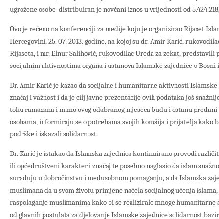
ugrožene osobe distribuiran je novčani iznos u vrijednosti od 5.424.218
Ovo je rečeno na konferenciji za medije koju je organizirao Rijaset Isl
Hercegovini, 25. 07. 2013. godine, na kojoj su dr. Amir Karić, rukovodil
Rijaseta, i mr. Elnur Salihović, rukovodilac Ureda za zekat, predstavil
socijalnim aktivnostima organa i ustanova Islamske zajednice u Bosni i
Dr. Amir Karić je kazao da socijalne i humanitarne aktivnosti Islamske 
značaj i važnost i da je cilj javne prezentacije ovih podataka još snažn
toku ramazana i mimo ovog odabranog mjeseca budu i ostanu predani 
osobama, informiraju se o potrebama svojih komšija i prijatelja kako bi
podrške i iskazali solidarnost.
Dr. Karić je istakao da Islamska zajednica kontinuirano provodi različit
ili općedruštveni karakter i značaj te posebno naglasio da islam snaž
surađuju u dobročinstvu i međusobnom pomaganju, a da Islamska zaje
muslimana da u svom životu primjene načela socijalnog učenja islama, 
raspolaganje muslimanima kako bi se realizirale mnoge humanitarne akt
od glavnih postulata za djelovanje Islamske zajednice solidarnost baz