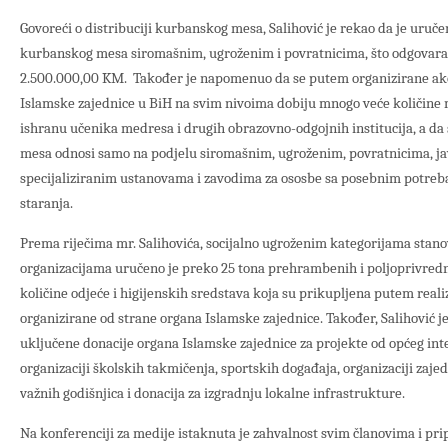
Govoreći o distribuciji kurbanskog mesa, Salihović je rekao da je uruč
kurbanskog mesa siromašnim, ugroženim i povratnicima, što odgovara 
2.500.000,00 KM. Također je napomenuo da se putem organizirane akc
Islamske zajednice u BiH na svim nivoima dobiju mnogo veće količine 
ishranu učenika medresa i drugih obrazovno-odgojnih institucija, a da
mesa odnosi samo na podjelu siromašnim, ugroženim, povratnicima, j
specijaliziranim ustanovama i zavodima za ososbe sa posebnim potreba
staranja.
Prema riječima mr. Salihovića, socijalno ugroženim kategorijama stan
organizacijama uručeno je preko 25 tona prehrambenih i poljoprivredn
količine odjeće i higijenskih sredstava koja su prikupljena putem reali
organizirane od strane organa Islamske zajednice. Također, Salihović j
uključene donacije organa Islamske zajednice za projekte od općeg int
organizaciji školskih takmičenja, sportskih događaja, organizaciji zaje
važnih godišnjica i donacija za izgradnju lokalne infrastrukture.
Na konferenciji za medije istaknuta je zahvalnost svim članovima i pr