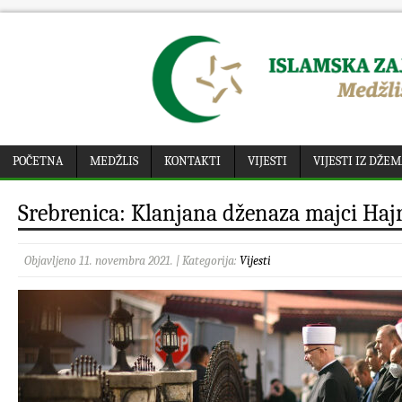
POČETNA
MEDŽLIS
KONTAKTI
VIJESTI
VIJESTI IZ DŽE
Srebrenica: Klanjana dženaza majci Hajr
Objavljeno 11. novembra 2021. | Kategorija:
Vijesti