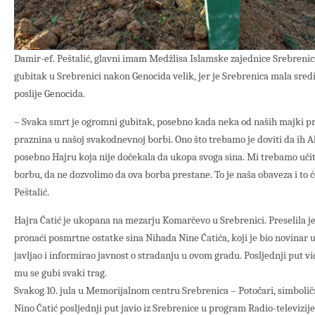
Damir-ef. Peštalić, glavni imam Medžlisa Islamske zajednice Srebrenica
gubitak u Srebrenici nakon Genocida velik, jer je Srebrenica mala sredin
poslije Genocida.
– Svaka smrt je ogromni gubitak, posebno kada neka od naših majki pr
praznina u našoj svakodnevnoj borbi. Ono što trebamo je doviti da ih Alla
posebno Hajru koja nije dočekala da ukopa svoga sina. Mi trebamo učit
borbu, da ne dozvolimo da ova borba prestane. To je naša obaveza i to ć
Peštalić.
Hajra Ćatić je ukopana na mezarju Komarčevo u Srebrenici. Preselila je
pronaći posmrtne ostatke sina Nihada Nine Ćatića, koji je bio novinar 
javljao i informirao javnost o stradanju u ovom gradu. Posljednji put viđ
mu se gubi svaki trag.
Svakog 10. jula u Memorijalnom centru Srebrenica – Potočari, simboli
Nino Ćatić posljednji put javio iz Srebrenice u program Radio-televizij