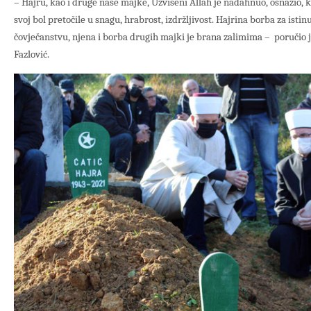
– Hajru, kao i druge naše majke, Uzvišeni Allah je nadahnuo, osnažio, k
svoj bol pretočile u snagu, hrabrost, izdržljivost. Hajrina borba za ist
čovječanstvu, njena i borba drugih majki je brana zalimima – poručio j
Fazlović.