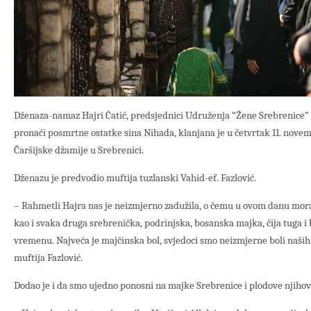
Dženaza-namaz Hajri Ćatić, predsjednici Udruženja “Žene Srebrenice” i
pronaći posmrtne ostatke sina Nihada, klanjana je u četvrtak 11. nove
Čaršijske džamije u Srebrenici.
Dženazu je predvodio muftija tuzlanski Vahid-ef. Fazlović.
– Rahmetli Hajra nas je neizmjerno zadužila, o čemu u ovom danu mora
kao i svaka druga srebrenička, podrinjska, bosanska majka, čija tuga i 
vremenu. Najveća je majčinska bol, svjedoci smo neizmjerne boli naših 
muftija Fazlović.
Dodao je i da smo ujedno ponosni na majke Srebrenice i plodove njihov