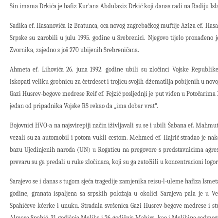
Sin imama Drkića je hafiz Kur'ana Abdulaziz Drkić koji danas radi na Radiju Is
Sadika ef. Hasanovića iz Bratunca, oca novog zagrebačkog muftije Aziza ef. Has
Srpske su zarobili u julu 1995. godine u Srebrenici. Njegovo tijelo pronađeno
Zvornika, zajedno s još 270 ubijenih Srebreničana.
Ahmeta ef. Lihovića 26. juna 1992. godine ubili su zločinci Vojske Republike
iskopati veliku grobnicu za četrdeset i trojicu svojih džematlija pobijenih u novo
Gazi Husrev-begove medrese Reif ef. Fejzić posljednji je put viđen u Potočarima 1
jedan od pripadnika Vojske RS rekao da „ima dobar vrat“.
Bojovnici HVO-a na najsvirepiji način iživljavali su se i ubili Šabana ef. Mahmut
vezali su za automobil i potom vukli cestom. Mehmed ef. Hajrić stradao je nakon
bazu Ujedinjenih naroda (UN) u Rogaticu na pregovore s predstavnicima agres
prevaru su ga predali u ruke zločinaca, koji su ga zatočiili u koncentracioni logor 
Sarajevo se i danas s tugom sjeća tragedije zamjenika reisu-l-uleme hafiza Ismet
godine, granata ispaljena sa srpskih položaja u okolici Sarajeva pala je u Ve
Spahićeve kćerke i unuku. Stradala svršenica Gazi Husrev-begove medrese i s
Almasa Spahić, 31-godišnja Meliha i 26-godišnja Mahira, kao i Melihina sedmog