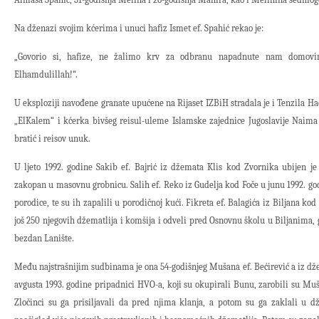
Na dženazi svojim kćerima i unuci hafiz Ismet ef. Spahić rekao je:
„Govorio si, hafize, ne žalimo krv za odbranu napadnute nam domovine
Elhamdulillah!“.
U eksploziji navođene granate upućene na Rijaset IZBiH stradala je i Tenzila H
„ElKalem“ i kćerka bivšeg reisul-uleme Islamske zajednice Jugoslavije Naima 
bratić i reisov unuk.
U ljeto 1992. godine Sakib ef. Bajrić iz džemata Klis kod Zvornika ubijen je
zakopan u masovnu grobnicu. Salih ef. Reko iz Gudelja kod Foče u junu 1992. god
porodice, te su ih zapalili u porodičnoj kući. Fikreta ef. Balagića iz Biljana kod
još 250 njegovih džematlija i komšija i odveli pred Osnovnu školu u Biljanima, gdj
bezdan Lanište.
Među najstrašnijim sudbinama je ona 54-godišnjeg Mušana ef. Bećirević a iz d
avgusta 1993. godine pripadnici HVO-a, koji su okupirali Bunu, zarobili su Muša
Zločinci su ga prisiljavali da pred njima klanja, a potom su ga zaklali u d