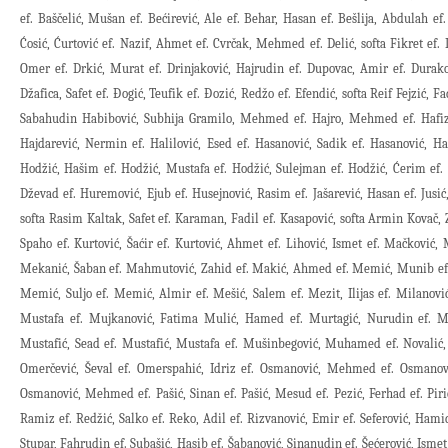
ef. Baščelić, Mušan ef. Bećirević, Ale ef. Behar, Hasan ef. Bešlija, Abdulah ef.
Ćosić, Ćurtović ef. Nazif, Ahmet ef. Cvrčak, Mehmed ef. Delić, softa Fikret ef. 
Omer ef. Drkić, Murat ef. Drinjaković, Hajrudin ef. Dupovac, Amir ef. Durako
Džafica, Safet ef. Đogić, Teufik ef. Đozić, Redžo ef. Efendić, softa Reif Fejzić, F
Sabahudin Habibović, Subhija Gramilo, Mehmed ef. Hajro, Mehmed ef. Hafizo
Hajdarević, Nermin ef. Halilović, Esed ef. Hasanović, Sadik ef. Hasanović, Ha
Hodžić, Hašim ef. Hodžić, Mustafa ef. Hodžić, Sulejman ef. Hodžić, Ćerim ef
Dževad ef. Huremović, Ejub ef. Husejnović, Rasim ef. Jašarević, Hasan ef. Jusić
softa Rasim Kaltak, Safet ef. Karaman, Fadil ef. Kasapović, softa Armin Kovač, Z
Spaho ef. Kurtović, Šaćir ef. Kurtović, Ahmet ef. Lihović, Ismet ef. Mačković
Mekanić, Šaban ef. Mahmutović, Zahid ef. Makić, Ahmed ef. Memić, Munib ef.
Memić, Suljo ef. Memić, Almir ef. Mešić, Salem ef. Mezit, Ilijas ef. Milanovi
Mustafa ef. Mujkanović, Fatima Mulić, Hamed ef. Murtagić, Nurudin ef. Mu
Mustafić, Sead ef. Mustafić, Mustafa ef. Mušinbegović, Muhamed ef. Novali
Omerčević, Ševal ef. Omerspahić, Idriz ef. Osmanović, Mehmed ef. Osmanov
Osmanović, Mehmed ef. Pašić, Sinan ef. Pašić, Mesud ef. Pezić, Ferhad ef. Piri
Ramiz ef. Redžić, Salko ef. Reko, Adil ef. Rizvanović, Emir ef. Seferović, Hamid
Stupar, Fahrudin ef. Subašić, Hasib ef. Šabanović, Sinanudin ef. Šećerović, Ismet ef