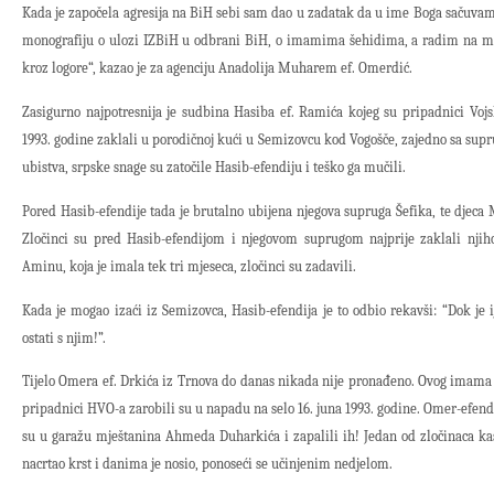
Kada je započela agresija na BiH sebi sam dao u zadatak da u ime Boga sačuvam 
monografiju o ulozi IZBiH u odbrani BiH, o imamima šehidima, a radim na mo
kroz logore“, kazao je za agenciju Anadolija Muharem ef. Omerdić.
Zasigurno najpotresnija je sudbina Hasiba ef. Ramića kojeg su pripadnici Vo
1993. godine zaklali u porodičnoj kući u Semizovcu kod Vogošče, zajedno sa supru
ubistva, srpske snage su zatočile Hasib-efendiju i teško ga mučili.
Pored Hasib-efendije tada je brutalno ubijena njegova supruga Šefika, te dj
Zločinci su pred Hasib-efendijom i njegovom suprugom najprije zaklali njih
Aminu, koja je imala tek tri mjeseca, zločinci su zadavili.
Kada je mogao izaći iz Semizovca, Hasib-efendija je to odbio rekavši: “Dok je
ostati s njim!”.
Tijelo Omera ef. Drkića iz Trnova do danas nikada nije pronađeno. Ovog imam
pripadnici HVO-a zarobili su u napadu na selo 16. juna 1993. godine. Omer-efendi
su u garažu mještanina Ahmeda Duharkića i zapalili ih! Jedan od zločinaca kas
nacrtao krst i danima je nosio, ponoseći se učinjenim nedjelom.