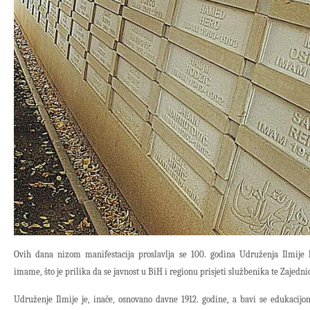
Ovih dana nizom manifestacija proslavlja se 100. godina Udruženja Ilmije 
imame, što je prilika da se javnost u BiH i regionu prisjeti službenika te Zajedni
Udruženje Ilmije je, inače, osnovano davne 1912. godine, a bavi se edukacijo