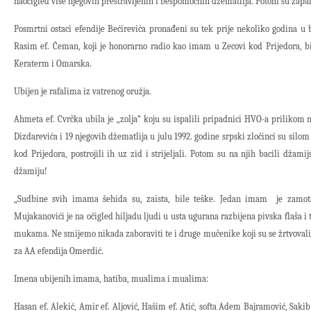
naočigled više njegovih prestravljenih i bespomoćnih džematlija. Potom su zapa
Posmrtni ostaci efendije Bećirevića pronađeni su tek prije nekoliko godina u
Rasim ef. Ćeman, koji je honorarno radio kao imam u Zecovi kod Prijedora, b
Keraterm i Omarska.
Ubijen je rafalima iz vatrenog oružja.
Ahmeta ef. Cvrčka ubila je „zolja“ koju su ispalili pripadnici HVO-a prilikom
Dizdarevića i 19 njegovih džematlija u julu 1992. godine srpski zločinci su sil
kod Prijedora, postrojili ih uz zid i strijeljali. Potom su na njih bacili džamijs
džamiju!
„Sudbine svih imama šehida su, zaista, bile teške. Jedan imam je zamota
Mujakanovići je na očigled hiljadu ljudi u usta ugurana razbijena pivska flaša i
mukama. Ne smijemo nikada zaboraviti te i druge mučenike koji su se žrtvovali
za AA efendija Omerdić.
Imena ubijenih imama, hatiba, mualima i mualima:
Hasan ef. Alekić, Amir ef. Aljović, Hašim ef. Atić, softa Adem Bajramović, Sakib 