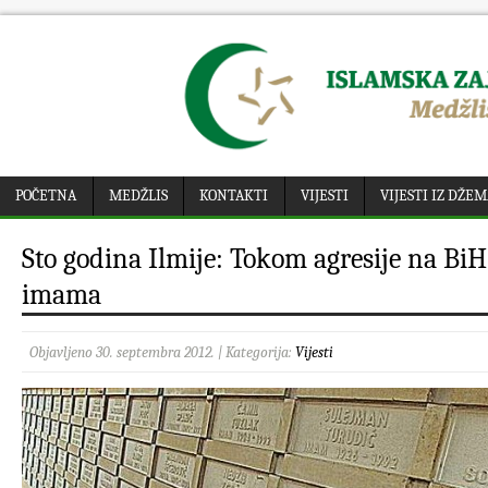
POČETNA
MEDŽLIS
KONTAKTI
VIJESTI
VIJESTI IZ DŽE
Sto godina Ilmije: Tokom agresije na BiH
imama
Objavljeno 30. septembra 2012. | Kategorija:
Vijesti