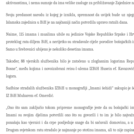
aktivnostima, i nema sumnje da ima velike zasluge za približavanje Zajednice naj
Svoju predanost narodu iz kojeg je iznikla, spremnost da uvijek bude uz nje
Islamska zajednica u BiH je na najčasniji način potvrdila upravo ratnih dana.
Naime, 115 imama i mualima ubile su jedinice Vojske Republike Srpske i Hr
proteklog rata diljem BiH, a nerijetko su stradavale cijele porodice bošnjački
Samo u Srebrenici ubijeno je nekoliko desetina imama.
Također, 88 vjerskih službenika bilo je zatočeno u zloglasnim logorima Rep
Bosne“, među kojima i novoizabrani reisu-l-ulema IZBiH Husein ef. Kavazović
logora.
Sudbine stradalih službenika IZBiH u monografiji „Imami šehidi“ sakupio je še
IZ BiH Muharem ef. Omerdić.
„Ono što sam zaključio tokom pripreme monografije jeste da su bošnjački im
Imami su svojim djelima potvrdili ono što su govorili i to im je bilo najvažn
ponašaju kao vjernici i da crpe posljednje snage da bi sačuvali domovinu, a u 
Drugom svjetskom ratu stradalo je najmanje po stotinu imama, ali to nije zapisa