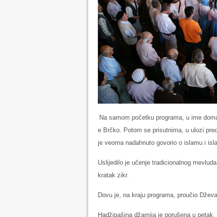
Na samom početku programa, u ime domaći
e Brčko. Potom se prisutnima, u ulozi preds
je veoma nadahnuto govorio o islamu i i
Uslijedilo je učenje tradicionalnog mevlu
kratak zikr.
Dovu je, na kraju programa, proučio Džev
Hadžipašina džamija je porušena u petak, 