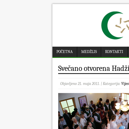
POČETNA
MEDŽLIS
KONTAKTI
Svečano otvorena Hadž
Objavljeno 21. maja 2011. | Kategorija:
Vijes