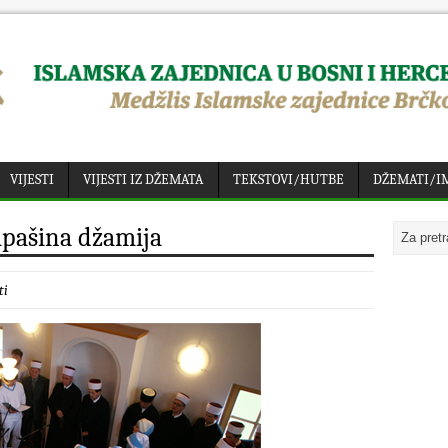
VIJESTI
VIJESTI IZ DŽEMATA
TEKSTOVI/HUTBE
DŽEMATI/I
ipašina džamija
ti