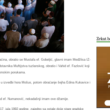
Zekat.b
na, obratio se Mustafa ef. Gobeljić, glavni imam Medžlisa IZ-
tavnika Muftijstva tuzlanskog, obratio i Vahid ef. Fazlović koji
slamskim porukama.
da u izvedbi hora Mošus, potom obraćanje šejha Edina Kukavice i
ad ef. Numanović, nekadašnji imam ove džamije.
17. jula 1992.godine, zajedno sa ostale dvije stare gradske