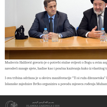
Muderris Halilović govorio je o potrebi stalne svijesti o Bogu u svim 
navodeći mnoge ajete, hadise kao i poučna kazivanja kako iz vlastitog ta
I ova tribina održana je u okviru manifestacije “Ti si ruža džennetska”
Islamske zajednice Brčko organizira u povodu mjeseca rođenja Muha